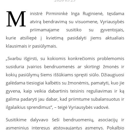
M
inistrė Pirmininkė Inga Ruginienė, tęsdama
atvirą bendravimą su visuomene, Vyriausybės
priimamajame susitiko su gyventojais,
kurie atsiliepė į kvietimą pasidalyti jiems aktualiais
klausimais ir pasiūlymais.
„Svarbu išgirsti, su kokiomis konkrečiomis problemomis
susiduria įvairios bendruomenės ar skirtingi žmonės ir
kokių pasiūlymų šiems iššūkiams spręsti siūlo. Džiaugiuosi
galėdama tiesiogiai kalbėtis su žmonėmis, pamatyti, kuo jie
gyvena, kaip veikia dabartinis teisinis reguliavimas ir ką
galima padaryti jau dabar, kad priimtume subalansuotus ir
ilgalaikius sprendimus“, – teigė Vyriausybės vadovė.
Susitikime dalyvavo šeši bendruomenių, asociacijų ir
asmeninius interesus atstovaujantys asmenys. Pokalbio