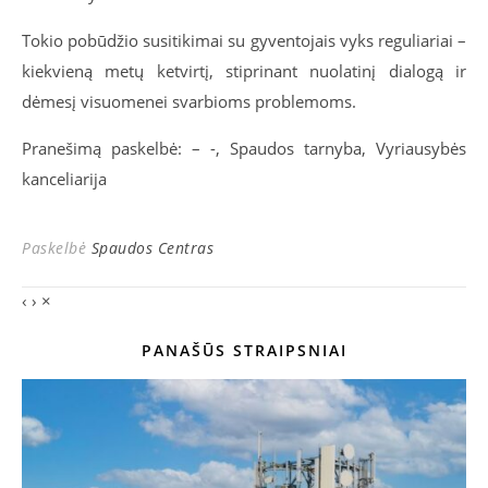
Tokio pobūdžio susitikimai su gyventojais vyks reguliariai –
kiekvieną metų ketvirtį, stiprinant nuolatinį dialogą ir
dėmesį visuomenei svarbioms problemoms.
Pranešimą paskelbė: – -, Spaudos tarnyba, Vyriausybės
kanceliarija
Paskelbė
Spaudos Centras
‹
›
×
PANAŠŪS STRAIPSNIAI