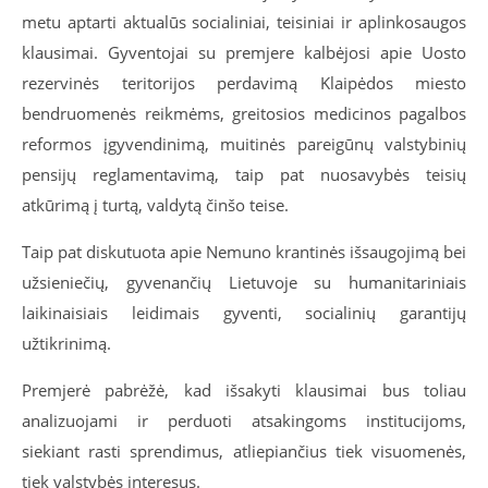
metu aptarti aktualūs socialiniai, teisiniai ir aplinkosaugos
klausimai. Gyventojai su premjere kalbėjosi apie Uosto
rezervinės teritorijos perdavimą Klaipėdos miesto
bendruomenės reikmėms, greitosios medicinos pagalbos
reformos įgyvendinimą, muitinės pareigūnų valstybinių
pensijų reglamentavimą, taip pat nuosavybės teisių
atkūrimą į turtą, valdytą činšo teise.
Taip pat diskutuota apie Nemuno krantinės išsaugojimą bei
užsieniečių, gyvenančių Lietuvoje su humanitariniais
laikinaisiais leidimais gyventi, socialinių garantijų
užtikrinimą.
Premjerė pabrėžė, kad išsakyti klausimai bus toliau
analizuojami ir perduoti atsakingoms institucijoms,
siekiant rasti sprendimus, atliepiančius tiek visuomenės,
tiek valstybės interesus.