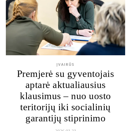
ĮVAIRŪS
Premjerė su gyventojais
aptarė aktualiausius
klausimus – nuo uosto
teritorijų iki socialinių
garantijų stiprinimo
2026 03 23