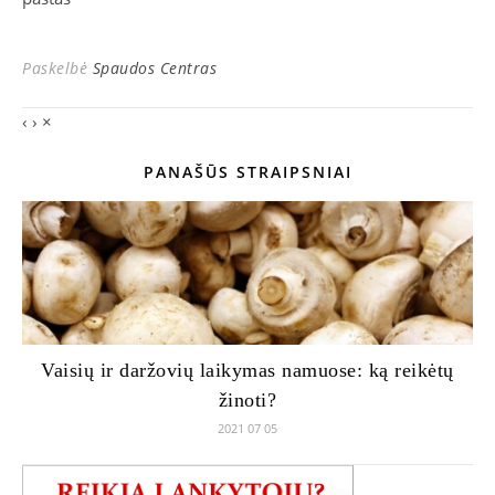
Paskelbė
Spaudos Centras
‹
›
×
PANAŠŪS STRAIPSNIAI
Vaisių ir daržovių laikymas namuose: ką reikėtų
žinoti?
2021 07 05