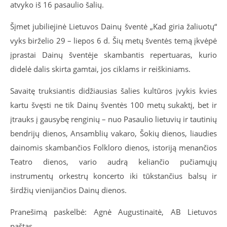
atvyko iš 16 pasaulio šalių.
Šįmet jubiliejinė Lietuvos Dainų šventė „Kad giria žaliuotų“
vyks birželio 29 – liepos 6 d. Šių metų šventės temą įkvėpė
įprastai Dainų šventėje skambantis repertuaras, kurio
didelė dalis skirta gamtai, jos ciklams ir reiškiniams.
Savaitę truksiantis didžiausias šalies kultūros įvykis kvies
kartu švęsti ne tik Dainų šventės 100 metų sukaktį, bet ir
įtrauks į gausybę renginių – nuo Pasaulio lietuvių ir tautinių
bendrijų dienos, Ansamblių vakaro, Šokių dienos, liaudies
dainomis skambančios Folkloro dienos, istoriją menančios
Teatro dienos, vario audrą keliančio pučiamųjų
instrumentų orkestrų koncerto iki tūkstančius balsų ir
širdžių vienijančios Dainų dienos.
Pranešimą paskelbė: Agnė Augustinaitė, AB Lietuvos
paštas