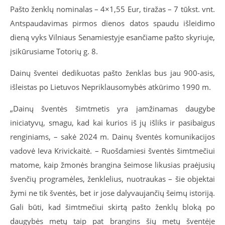
Pašto ženklų nominalas – 4×1,55 Eur, tiražas – 7 tūkst. vnt.
Antspaudavimas pirmos dienos datos spaudu išleidimo
dieną vyks Vilniaus Senamiestyje esančiame pašto skyriuje,
įsikūrusiame Totorių g. 8.
Dainų šventei dedikuotas pašto ženklas bus jau 900-asis,
išleistas po Lietuvos Nepriklausomybės atkūrimo 1990 m.
„Dainų šventės šimtmetis yra įamžinamas daugybe
iniciatyvų, smagu, kad kai kurios iš jų išliks ir pasibaigus
renginiams, – sakė 2024 m. Dainų šventės komunikacijos
vadovė Ieva Krivickaitė. – Ruošdamiesi šventės šimtmečiui
matome, kaip žmonės brangina šeimose likusias praėjusių
švenčių programėles, ženklelius, nuotraukas – šie objektai
žymi ne tik šventės, bet ir jose dalyvaujančių šeimų istoriją.
Gali būti, kad šimtmečiui skirtą pašto ženklų bloką po
daugybės metų taip pat brangins šių metų šventėje