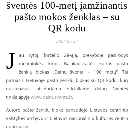
šventės 100-metį įamžinantis
pašto mokos ženklas – su
QR kodu
2024 06 27
J
au rytoj, birželio 28-ąją, prekyboje pasirodys
menininkės Irmos Balakauskaitės kurtas pašto
ženklų blokas „Dainų šventei – 100 metų“. Tai
pirmasis Lietuvoje pašto ženklų blokas su QR kodu, kurį
nuskenavus atsiduriama oficialiame dainų šventės
tinklalapyje
www.dainusvente.lt
.
Autorė pašto ženklų bloke panaudojo Lietuvos centrinio
valstybės archyvo ir Lietuvos nacionalinio kultūros centro
nuotraukas.