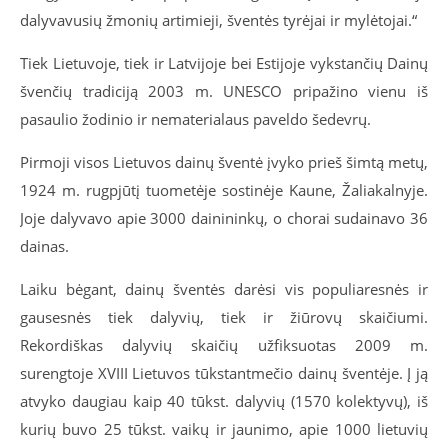
dalyvavusių žmonių artimieji, šventės tyrėjai ir mylėtojai.“
Tiek Lietuvoje, tiek ir Latvijoje bei Estijoje vykstančių Dainų
švenčių tradiciją 2003 m. UNESCO pripažino vienu iš
pasaulio žodinio ir nematerialaus paveldo šedevrų.
Pirmoji visos Lietuvos dainų šventė įvyko prieš šimtą metų,
1924 m. rugpjūtį tuometėje sostinėje Kaune, Žaliakalnyje.
Joje dalyvavo apie 3000 dainininkų, o chorai sudainavo 36
dainas.
Laiku bėgant, dainų šventės darėsi vis populiaresnės ir
gausesnės tiek dalyvių, tiek ir žiūrovų skaičiumi.
Rekordiškas dalyvių skaičių užfiksuotas 2009 m.
surengtoje XVIII Lietuvos tūkstantmečio dainų šventėje. Į ją
atvyko daugiau kaip 40 tūkst. dalyvių (1570 kolektyvų), iš
kurių buvo 25 tūkst. vaikų ir jaunimo, apie 1000 lietuvių