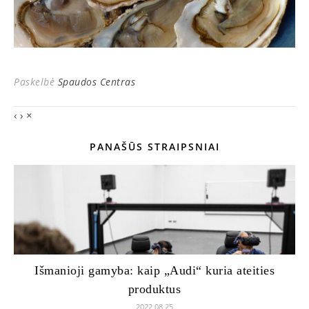
Paskelbė
Spaudos Centras
‹
›
×
PANAŠŪS STRAIPSNIAI
Išmanioji gamyba: kaip „Audi“ kuria ateities
produktus
2022 08 25