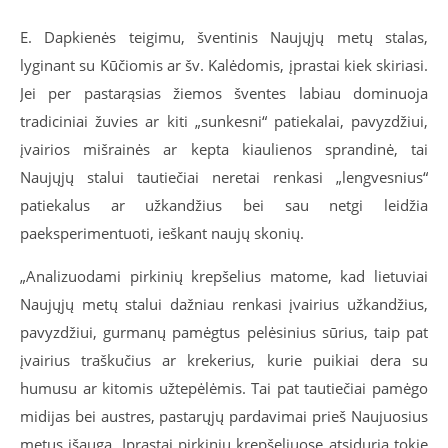
E. Dapkienės teigimu, šventinis Naujųjų metų stalas,
lyginant su Kūčiomis ar šv. Kalėdomis, įprastai kiek skiriasi.
Jei per pastarąsias žiemos šventes labiau dominuoja
tradiciniai žuvies ar kiti „sunkesni“ patiekalai, pavyzdžiui,
įvairios mišrainės ar kepta kiaulienos sprandinė, tai
Naujųjų stalui tautiečiai neretai renkasi „lengvesnius“
patiekalus ar užkandžius bei sau netgi leidžia
paeksperimentuoti, ieškant naujų skonių.
„Analizuodami pirkinių krepšelius matome, kad lietuviai
Naujųjų metų stalui dažniau renkasi įvairius užkandžius,
pavyzdžiui, gurmanų pamėgtus pelėsinius sūrius, taip pat
įvairius traškučius ar krekerius, kurie puikiai dera su
humusu ar kitomis užtepėlėmis. Tai pat tautiečiai pamėgo
midijas bei austres, pastarųjų pardavimai prieš Naujuosius
metus išauga. Įprastai pirkinių krepšeliuose atsiduria tokie