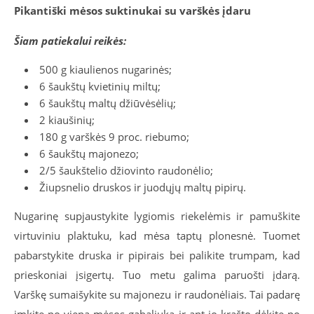
Pikantiški mėsos suktinukai su varškės įdaru
Šiam patiekalui reikės:
500 g kiaulienos nugarinės;
6 šaukštų kvietinių miltų;
6 šaukštų maltų džiūvėsėlių;
2 kiaušinių;
180 g varškės 9 proc. riebumo;
6 šaukštų majonezo;
2/5 šaukštelio džiovinto raudonėlio;
Žiupsnelio druskos ir juodųjų maltų pipirų.
Nugarinę supjaustykite lygiomis riekelėmis ir pamuškite
virtuviniu plaktuku, kad mėsa taptų plonesnė. Tuomet
pabarstykite druska ir pipirais bei palikite trumpam, kad
prieskoniai įsigertų. Tuo metu galima paruošti įdarą.
Varškę sumaišykite su majonezu ir raudonėliais. Tai padarę