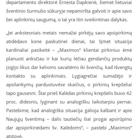
departamento direktorė Ernesta Dapkienė, šiemet lietuviai
šventinio šurmulio sūkuryje nepamiršta galvoti ir apie savo
bei aplinkinių saugumą, o tai yra itin sveikintinas dalykas.
„Jei ankstesniais metais nemažai pirkėjų savo apsipirkimą
atidėdavo kone paskutinei dienai, tai šįmet situacija
kardinaliai pasikeitė – „Maximos“ klientai pirkinius ėmė
planuoti anksčiau ir kai kurių lėčiau gendančių produktų
įsigijo likus dar kelioms savaitėms iki švenčių, kad išvengtų
kontakto su aplinkiniais. Lygiagrečiai sumažėjo ir
apsilankymų parduotuvėse skaičius, o pirkinių krepšeliai
tapo gausesni. Štai prieš Kalėdas pirkinių krepšelis buvo 42
proc. didesnis, lyginant su analogišku laikotarpiu pernai.
Pastebime, kad analogiška situacija galioja kalbant ir apie
Naujųjų šventimą – dalis tautiečių šiai progai apsirūpino
dar apsipirkinėdami šv. Kalėdoms“, – pastebi „Maximos“
atstovė.