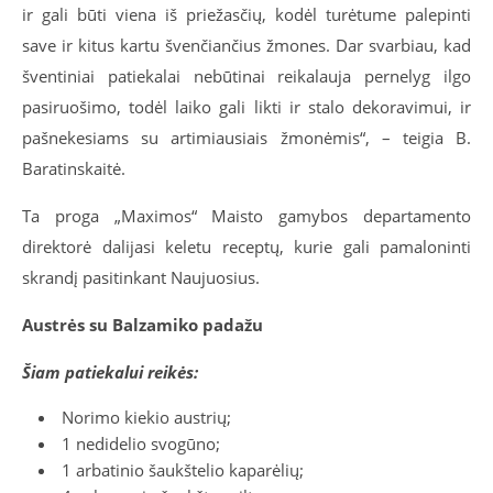
ir gali būti viena iš priežasčių, kodėl turėtume palepinti
save ir kitus kartu švenčiančius žmones. Dar svarbiau, kad
šventiniai patiekalai nebūtinai reikalauja pernelyg ilgo
pasiruošimo, todėl laiko gali likti ir stalo dekoravimui, ir
pašnekesiams su artimiausiais žmonėmis“, – teigia B.
Baratinskaitė.
Ta proga „Maximos“ Maisto gamybos departamento
direktorė dalijasi keletu receptų, kurie gali pamaloninti
skrandį pasitinkant Naujuosius.
Austrės su Balzamiko padažu
Šiam patiekalui reikės:
Norimo kiekio austrių;
1 nedidelio svogūno;
1 arbatinio šaukštelio kaparėlių;