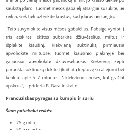
imkite po vieną mėsos gabaliuką ir ant jo krašto dėkite po
šaukštą įdaro. Tuomet mėsos gabalėlį atsargiai susukite, jei
reikia, šiek tiek užlenkite kraštus, kad įdaras neišbėgtų.
„Taip suvyniokite visus mėsos gabalėlius. Pabaigę vynioti į
tris atskiras lėkštes suberkite džiūvėsėlius, miltus ir
išplakite kiaušinį. Kiekvieną suktinuką pirmiausia
apvoliokite miltuose, tuomet kiaušinio plakinyje bei
galiausiai apvoliokite džiūvėsėliuose. Kiekvieną kepti
paruoštą suktinuką dėkite į įkaitintą keptuvę su aliejumi bei
kepkite apie 5–7 minutes iš kiekvienos pusės, kol gražiai
apskrus“, – priduria B. Baratinskaitė.
Prancūziškas pyragas su kumpiu ir sūriu
Šiam patiekalui reikės:
75 g miltų;
50 g sviesto;