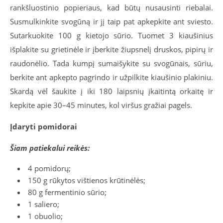
rankšluostinio popieriaus, kad būtų nusausinti riebalai.
Susmulkinkite svogūną ir jį taip pat apkepkite ant sviesto.
Sutarkuokite 100 g kietojo sūrio. Tuomet 3 kiaušinius
išplakite su grietinėle ir įberkite žiupsnelį druskos, pipirų ir
raudonėlio. Tada kumpį sumaišykite su svogūnais, sūriu,
berkite ant apkepto pagrindo ir užpilkite kiaušinio plakiniu.
Skardą vėl šaukite į iki 180 laipsnių įkaitintą orkaitę ir
kepkite apie 30–45 minutes, kol viršus gražiai pagels.
Įdaryti pomidorai
Šiam patiekalui reikės:
4 pomidorų;
150 g rūkytos vištienos krūtinėlės;
80 g fermentinio sūrio;
1 saliero;
1 obuolio;