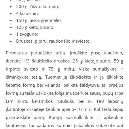
200 g rūkyto kumpio;
4 kiaušinių;
150 g liesos grietinėlės;
125 g kietojo sūrio;
1 svogūno;
Druskos, pipirų, raudonėlio ir sviesto.
Pirmiausia paruoškite tešlą. Įmuškite pusę kiaušinio,
įberkite 1/3 šaukštelio druskos, 25 g kietojo sūrio, 50 g
tirpinto sviesto ir 75 g miltų. Viską sumaišykite ir
išminkykite tešlą. Tuomet ją iškočiokite ir ja išklokite
kepimo formą bei valandai palikite šaldytuve. Jai praėjus
formą su tešla užklokite folija ir užberkite sausų pupų arba
tam skirtų keramikos rutuliukų bei iki 180 laipsnių
įkaitintoje orkaitėje kepkite apie 5–10 min. Kol tešla kepa,
pasiruoškite įdarą. Kumpį susmulkinkite ir apkepkite
keptuvėje. Tai padarius kumpio gabalėlius suberkite ant