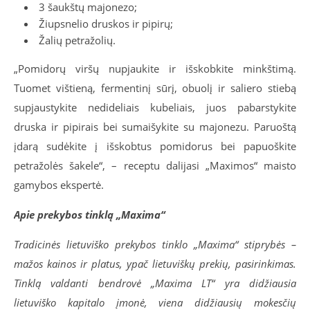
3 šaukštų majonezo;
Žiupsnelio druskos ir pipirų;
Žalių petražolių.
„Pomidorų viršų nupjaukite ir išskobkite minkštimą.
Tuomet vištieną, fermentinį sūrį, obuolį ir saliero stiebą
supjaustykite nedideliais kubeliais, juos pabarstykite
druska ir pipirais bei sumaišykite su majonezu. Paruoštą
įdarą sudėkite į išskobtus pomidorus bei papuoškite
petražolės šakele“, – receptu dalijasi „Maximos“ maisto
gamybos ekspertė.
Apie prekybos tinklą „Maxima“
Tradicinės lietuviško prekybos tinklo „Maxima“ stiprybės –
mažos kainos ir platus, ypač lietuviškų prekių, pasirinkimas.
Tinklą valdanti bendrovė „Maxima LT“ yra didžiausia
lietuviško kapitalo įmonė, viena didžiausių mokesčių