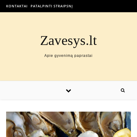
KONTAKTAI
PATALPINTI STRAIPSNĮ
Zavesys.lt
Apie gyvenimą paprastai