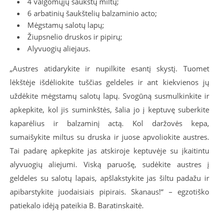
4 valgomųjų šaukštų miltų;
6 arbatinių šaukštelių balzaminio acto;
Mėgstamų salotų lapų;
Žiupsnelio druskos ir pipirų;
Alyvuogių aliejaus.
„Austres atidarykite ir nupilkite esantį skystį. Tuomet
lėkštėje išdėliokite tuščias geldeles ir ant kiekvienos jų
uždėkite mėgstamų salotų lapų. Svogūną susmulkinkite ir
apkepkite, kol jis suminkštės, šalia jo į keptuvę suberkite
kaparėlius ir balzaminį actą. Kol daržovės kepa,
sumaišykite miltus su druska ir juose apvoliokite austres.
Tai padarę apkepkite jas atskiroje keptuvėje su įkaitintu
alyvuogių aliejumi. Viską paruošę, sudėkite austres į
geldeles su salotų lapais, apšlakstykite jas šiltu padažu ir
apibarstykite juodaisiais pipirais. Skanaus!“ – egzotiško
patiekalo idėją pateikia B. Baratinskaitė.