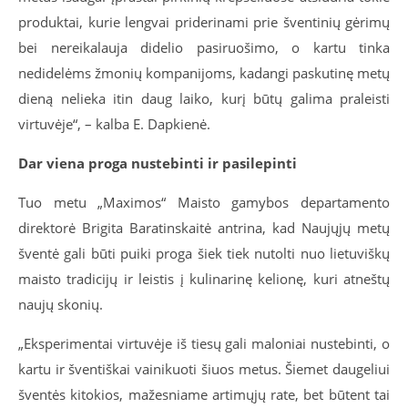
produktai, kurie lengvai priderinami prie šventinių gėrimų
bei nereikalauja didelio pasiruošimo, o kartu tinka
nedidelėms žmonių kompanijoms, kadangi paskutinę metų
dieną nelieka itin daug laiko, kurį būtų galima praleisti
virtuvėje“, – kalba E. Dapkienė.
Dar viena proga nustebinti ir pasilepinti
Tuo metu „Maximos“ Maisto gamybos departamento
direktorė Brigita Baratinskaitė antrina, kad Naujųjų metų
šventė gali būti puiki proga šiek tiek nutolti nuo lietuviškų
maisto tradicijų ir leistis į kulinarinę kelionę, kuri atneštų
naujų skonių.
„Eksperimentai virtuvėje iš tiesų gali maloniai nustebinti, o
kartu ir šventiškai vainikuoti šiuos metus. Šiemet daugeliui
šventės kitokios, mažesniame artimųjų rate, bet būtent tai