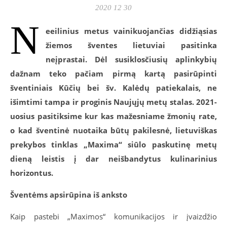
2020 12 30
N
eeilinius metus vainikuojančias didžiąsias
žiemos šventes lietuviai pasitinka
neįprastai. Dėl susiklosčiusių aplinkybių
dažnam teko pačiam pirmą kartą pasirūpinti
šventiniais Kūčių bei šv. Kalėdų patiekalais, ne
išimtimi tampa ir proginis Naujųjų metų stalas. 2021-
uosius pasitiksime kur kas mažesniame žmonių rate,
o kad šventinė nuotaika būtų pakilesnė, lietuviškas
prekybos tinklas „Maxima“ siūlo paskutinę metų
dieną leistis į dar neišbandytus kulinarinius
horizontus.
Šventėms apsirūpina iš anksto
Kaip pastebi „Maximos“ komunikacijos ir įvaizdžio