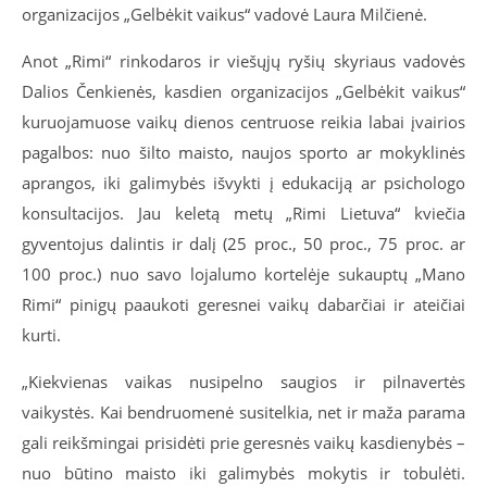
organizacijos „Gelbėkit vaikus“ vadovė Laura Milčienė.
Anot „Rimi“ rinkodaros ir viešųjų ryšių skyriaus vadovės
Dalios Čenkienės, kasdien organizacijos „Gelbėkit vaikus“
kuruojamuose vaikų dienos centruose reikia labai įvairios
pagalbos: nuo šilto maisto, naujos sporto ar mokyklinės
aprangos, iki galimybės išvykti į edukaciją ar psichologo
konsultacijos. Jau keletą metų „Rimi Lietuva“ kviečia
gyventojus dalintis ir dalį (25 proc., 50 proc., 75 proc. ar
100 proc.) nuo savo lojalumo kortelėje sukauptų „Mano
Rimi“ pinigų paaukoti geresnei vaikų dabarčiai ir ateičiai
kurti.
„Kiekvienas vaikas nusipelno saugios ir pilnavertės
vaikystės. Kai bendruomenė susitelkia, net ir maža parama
gali reikšmingai prisidėti prie geresnės vaikų kasdienybės –
nuo būtino maisto iki galimybės mokytis ir tobulėti.