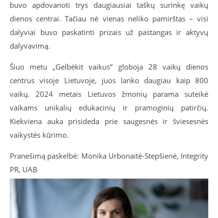
buvo apdovanoti trys daugiausiai taškų surinkę vaikų
dienos centrai. Tačiau nė vienas neliko pamirštas – visi
dalyviai buvo paskatinti prizais už pastangas ir aktyvų
dalyvavimą.
Šiuo metu „Gelbėkit vaikus“ globoja 28 vaikų dienos
centrus visoje Lietuvoje, juos lanko daugiau kaip 800
vaikų. 2024 metais Lietuvos žmonių parama suteikė
vaikams unikalių edukacinių ir pramoginių patirčių.
Kiekviena auka prisideda prie saugesnės ir šviesesnės
vaikystės kūrimo.
Pranešimą paskelbė: Monika Urbonaitė-Stepšienė, Integrity
PR, UAB