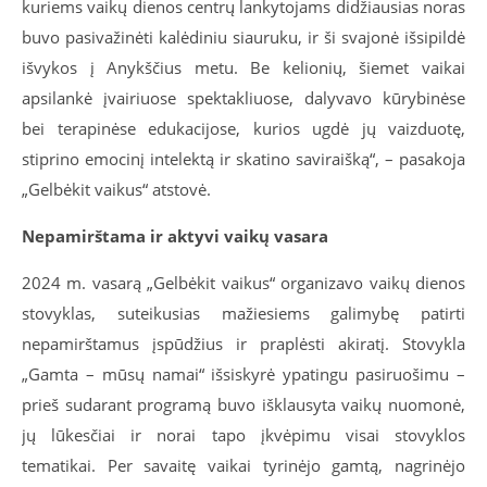
kuriems vaikų dienos centrų lankytojams didžiausias noras
buvo pasivažinėti kalėdiniu siauruku, ir ši svajonė išsipildė
išvykos į Anykščius metu. Be kelionių, šiemet vaikai
apsilankė įvairiuose spektakliuose, dalyvavo kūrybinėse
bei terapinėse edukacijose, kurios ugdė jų vaizduotę,
stiprino emocinį intelektą ir skatino saviraišką“,
– pasakoja
„Gelbėkit vaikus“ atstovė.
Nepamirštama ir aktyvi vaikų vasara
2024 m. vasarą „Gelbėkit vaikus“ organizavo vaikų dienos
stovyklas, suteikusias mažiesiems galimybę patirti
nepamirštamus įspūdžius ir praplėsti akiratį. Stovykla
„Gamta – mūsų namai“ išsiskyrė ypatingu pasiruošimu –
prieš sudarant programą buvo išklausyta vaikų nuomonė,
jų lūkesčiai ir norai tapo įkvėpimu visai stovyklos
tematikai. Per savaitę vaikai tyrinėjo gamtą, nagrinėjo