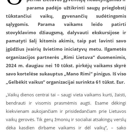
parama padėjo užtikrinti saugų prieglobstį
tūkstančiui
vaikų, gyvenančių sudėtingomis
sąlygomis. Parama vaikams leido patirti
stovyklavimo džiaugsmą, dalyvauti ekskursijose ir
pamatyti šalį kitomis akimis, taip pat lavinti savo
įgūdžius įvairių švietimo iniciatyvų metu. Ilgametės
organizacijos partnerės „Rimi Lietuva“ duomenimis,
2024 m. daugiau nei 10 tūkst. pirkėjų vaikams skyrė
savo kortelėse sukauptus „Mano Rimi“ pinigus. Iš viso
„Gelbėkit vaikus“ organizacijai surinkta 61 tūkst. Eur.
„Vaikų dienos centrai tai – saugi vieta vaikams kurti, žaisti,
bendrauti ir visomis prasmėmis augti. Esame dėkingi
kiekvienam aukojančiam ir prisidedančiam prie Lietuvos
vaikų gerovės. Tik gerų žmonių ir socialiai atsakingų verslų
dėka kasdien dirbame vaikams ir dėl vaikų“, – sako