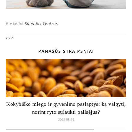
Paskelbė
Spaudos Centras
‹
›
×
PANAŠŪS STRAIPSNIAI
Kokybiško miego ir gyvenimo paslaptys: ką valgyti,
norint ryto sulaukti pailsėjus?
2022 03 24