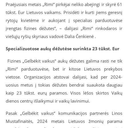
Praėjusiais metais „Rimi“ pirkėjai neliko abejingi ir skyrė 61
tūkst. Eur Lietuvos vaikams. Prisidėti ir kurti jiems geresnį
rytojų kvietėme ir aukojant į specialias parduotuvėse
įrengtas fizines dėžutes“, – dalijasi „Rimi“ rinkodaros ir
viešųjų ryšių skyriaus vadovė Dalia Čenkienė .
Specializuotose aukų dėžutėse surinkta 23 tūkst. Eur
Fizines „Gelbėkit vaikus“ aukų dėžutes galima rasti ne tik
„Rimi“ parduotuvėse, bet ir kitose Lietuvos prekybos
vietose. Organizacijos atstovai dalijasi, kad per 2024-
uosius metus į tokias dėžutes bendrai suaukota daugiau
kaip 23 tūkst. eurų paramos. Visos lėšos skirtos Vaikų
dienos centrų išlaikymui ir vaikų lavinimui.
Pasak „Gelbėkit vaikus“ komunikacijos partnerės Linos
Mustafinaitės, 2024 metais Lietuvos žmonių parama