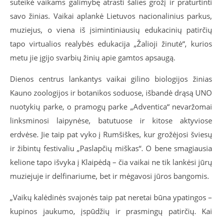
suteikė vaikams galimybę atrasti šalies grožį ir praturtinti
savo žinias. Vaikai aplankė Lietuvos nacionalinius parkus,
muziejus, o viena iš įsimintiniausių edukacinių patirčių
tapo virtualios realybės edukacija „Žalioji žinutė“, kurios
metu jie įgijo svarbių žinių apie gamtos apsaugą.
Dienos centrus lankantys vaikai gilino biologijos žinias
Kauno zoologijos ir botanikos soduose, išbandė drąsą UNO
nuotykių parke, o pramogų parke „Adventica“ nevaržomai
linksminosi laipynėse, batutuose ir kitose aktyviose
erdvėse. Jie taip pat vyko į Rumšiškes, kur grožėjosi šviesų
ir žibintų festivaliu „Paslapčių miškas“. O bene smagiausia
kelione tapo išvyka į Klaipėdą – čia vaikai ne tik lankėsi jūrų
muziejuje ir delfinariume, bet ir mėgavosi jūros bangomis.
„Vaikų kalėdinės svajonės taip pat neretai būna ypatingos –
kupinos jaukumo, įspūdžių ir prasmingų patirčių. Kai