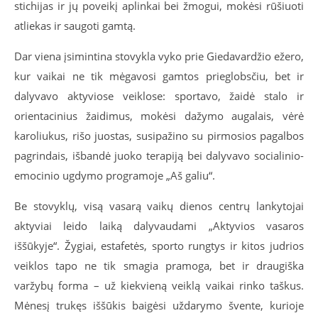
stichijas ir jų poveikį aplinkai bei žmogui, mokėsi rūšiuoti
atliekas ir saugoti gamtą.
Dar viena įsimintina stovykla vyko prie Giedavardžio ežero,
kur vaikai ne tik mėgavosi gamtos prieglobsčiu, bet ir
dalyvavo aktyviose veiklose: sportavo, žaidė stalo ir
orientacinius žaidimus, mokėsi dažymo augalais, vėrė
karoliukus, rišo juostas, susipažino su pirmosios pagalbos
pagrindais, išbandė juoko terapiją bei dalyvavo socialinio-
emocinio ugdymo programoje „Aš galiu“.
Be stovyklų, visą vasarą vaikų dienos centrų lankytojai
aktyviai leido laiką dalyvaudami „Aktyvios vasaros
iššūkyje“. Žygiai, estafetės, sporto rungtys ir kitos judrios
veiklos tapo ne tik smagia pramoga, bet ir draugiška
varžybų forma – už kiekvieną veiklą vaikai rinko taškus.
Mėnesį trukęs iššūkis baigėsi uždarymo švente, kurioje