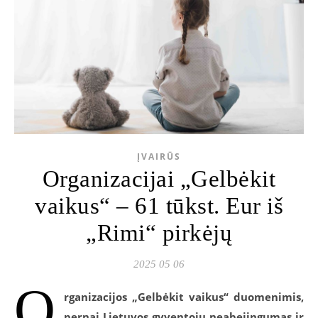
ĮVAIRŪS
Organizacijai „Gelbėkit
vaikus“ – 61 tūkst. Eur iš
„Rimi“ pirkėjų
2025 05 06
O
rganizacijos „Gelbėkit vaikus“ duomenimis,
pernai Lietuvos gyventojų neabejingumas ir