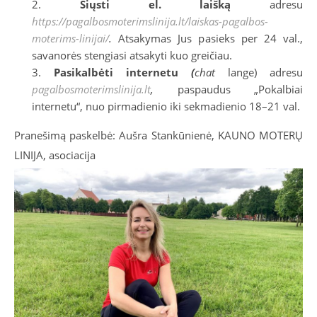
Siųsti el. laišką
adresu
https://pagalbosmoterimslinija.lt/laiskas-pagalbos-
moterims-linijai/
.
Atsakymas Jus pasieks per 24 val.,
savanorės stengiasi atsakyti kuo greičiau.
Pasikalbėti internetu
(
chat
lange) adresu
pagalbosmoterimslinija.lt
,
paspaudus „Pokalbiai
internetu“, nuo pirmadienio iki sekmadienio 18–21 val.
Pranešimą paskelbė: Aušra Stankūnienė, KAUNO MOTERŲ
LINIJA, asociacija