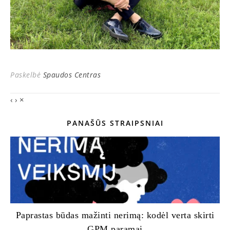
Paskelbė
Spaudos Centras
‹
›
×
PANAŠŪS STRAIPSNIAI
Paprastas būdas mažinti nerimą: kodėl verta skirti
GPM paramai