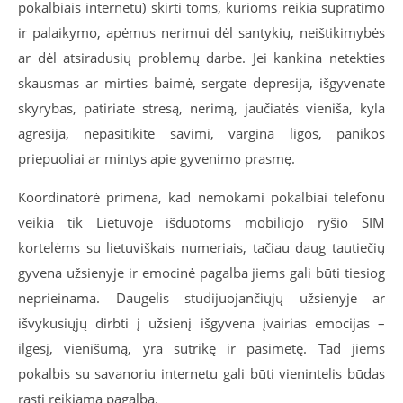
pokalbiais internetu) skirti toms, kurioms reikia supratimo
ir palaikymo, apėmus nerimui dėl santykių, neištikimybės
ar dėl atsiradusių problemų darbe. Jei kankina netekties
skausmas ar mirties baimė, sergate depresija, išgyvenate
skyrybas, patiriate stresą, nerimą, jaučiatės vieniša, kyla
agresija, nepasitikite savimi, vargina ligos, panikos
priepuoliai ar mintys apie gyvenimo prasmę.
Koordinatorė primena, kad nemokami pokalbiai telefonu
veikia tik Lietuvoje išduotoms mobiliojo ryšio SIM
kortelėms su lietuviškais numeriais, tačiau daug tautiečių
gyvena užsienyje ir emocinė pagalba jiems gali būti tiesiog
neprieinama. Daugelis studijuojančiųjų užsienyje ar
išvykusiųjų dirbti į užsienį išgyvena įvairias emocijas –
ilgesį, vienišumą, yra sutrikę ir pasimetę. Tad jiems
pokalbis su savanoriu internetu gali būti vienintelis būdas
rasti reikiamą pagalbą.