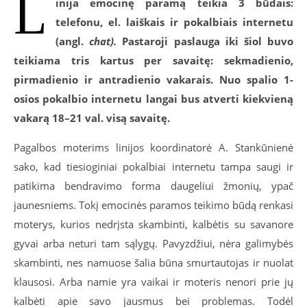
L
inija emocinę paramą teikia 3 būdais:
telefonu, el. laiškais ir pokalbiais internetu
(angl.
chat).
Pastaroji paslauga iki šiol buvo
teikiama tris kartus per savaitę: sekmadienio,
pirmadienio ir antradienio vakarais. Nuo spalio 1-
osios pokalbio internetu langai bus atverti kiekvieną
vakarą 18–21 val. visą savaitę.
Pagalbos moterims linijos koordinatorė A. Stankūnienė
sako, kad tiesioginiai pokalbiai internetu tampa saugi ir
patikima bendravimo forma daugeliui žmonių, ypač
jaunesniems. Tokį emocinės paramos teikimo būdą renkasi
moterys, kurios nedrįsta skambinti, kalbėtis su savanore
gyvai arba neturi tam sąlygų. Pavyzdžiui, nėra galimybės
skambinti, nes namuose šalia būna smurtautojas ir nuolat
klausosi. Arba namie yra vaikai ir moteris nenori prie jų
kalbėti apie savo jausmus bei problemas. Todėl