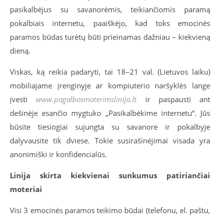
pasikalbėjus su savanorėmis, teikiančiomis paramą
pokalbiais internetu, paaiškėjo, kad toks emocinės
paramos būdas turėtų būti prieinamas dažniau – kiekvieną
dieną.
Viskas, ką reikia padaryti, tai 18–21 val. (Lietuvos laiku)
mobiliajame įrenginyje ar kompiuterio naršyklės lange
įvesti
www.pagalbosmoterimslinija.lt
ir paspausti ant
dešinėje esančio mygtuko „Pasikalbėkime internetu“. Jūs
būsite tiesiogiai sujungta su savanore ir pokalbyje
dalyvausite tik dviese. Tokie susirašinėjimai visada yra
anonimiški ir konfidencialūs.
Linija skirta kiekvienai sunkumus patiriančiai
moteriai
Visi 3 emocinės paramos teikimo būdai (telefonu, el. paštu,