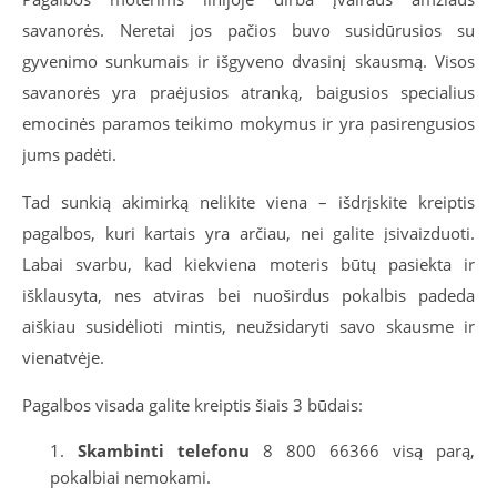
savanorės. Neretai jos pačios buvo susidūrusios su
gyvenimo sunkumais ir išgyveno dvasinį skausmą. Visos
savanorės yra praėjusios atranką, baigusios specialius
emocinės paramos teikimo mokymus ir yra pasirengusios
jums padėti.
Tad sunkią akimirką nelikite viena – išdrįskite kreiptis
pagalbos, kuri kartais yra arčiau, nei galite įsivaizduoti.
Labai svarbu, kad kiekviena moteris būtų pasiekta ir
išklausyta, nes atviras bei nuoširdus pokalbis padeda
aiškiau susidėlioti mintis, neužsidaryti savo skausme ir
vienatvėje.
Pagalbos visada galite kreiptis šiais 3 būdais:
Skambinti telefonu
8 800 66366 visą parą,
pokalbiai nemokami.