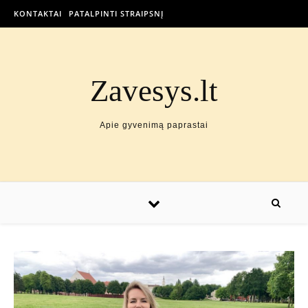
KONTAKTAI
PATALPINTI STRAIPSNĮ
Zavesys.lt
Apie gyvenimą paprastai