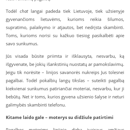
Todėl
chat
langai padeda tiek Lietuvoje, tiek užsienyje
gyvenančioms lietuvėms, kurioms reikia šilumos,
supratimo, palaikymo ir atjautos, bet nedrįsta skambinti.
Toms, kurioms norisi su kažkuo tiesiog pasikalbėti apie
savo sunkumus.
Jūs visada būsite priimta ir išklausyta, nesvarbu, ką
išgyvenate, be jokių išankstinių nuostatų ar pamokslavimų.
Jeigu tik norėsite – linijos savanorės nukreips Jus tolesnei
pagalbai. Todėl pokalbių langų tikslas – suteikti pagalbą
kiekvienai sunkumus patiriančiai moteriai, nesvarbu, kur ji
bebūtų. Net ir toms, kurios gyvena užsienio šalyse ir neturi
galimybės skambinti telefonu.
Kitame laido gale – moterys su didžiule patirtimi
Pagalbos moterims linijoje dirba įvairaus amžiaus