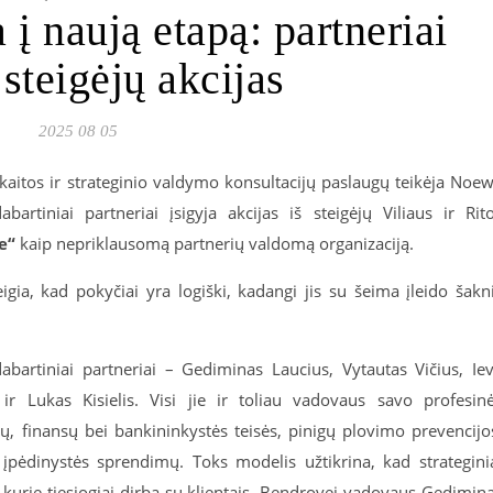
į naują etapą: partneriai
 steigėjų akcijas
2025 08 05
kaitos ir strateginio valdymo konsultacijų paslaugų teikėja Noe
rtiniai partneriai įsigyja akcijas iš steigėjų Viliaus ir Rit
e“
kaip nepriklausomą partnerių valdomą organizaciją.
eigia, kad pokyčiai yra logiški, kadangi jis su šeima įleido šakn
bartiniai partneriai – Gediminas Laucius, Vytautas Vičius, Ie
r Lukas Kisielis. Visi jie ir toliau vadovaus savo profesin
ų, finansų bei bankininkyst
ės
teisės, pinigų plovimo prevencijo
ir įpėdinystės sprendimų. Toks modelis užtikrina, kad strategini
kurie tiesiogiai dirba su klientais. Bendrovei vadovaus Gedimin