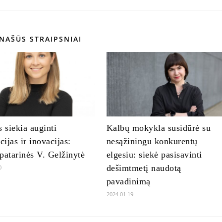
NAŠŪS STRAIPSNIAI
s siekia auginti
Kalbų mokykla susidūrė su
cijas ir inovacijas:
nesąžiningu konkurentų
patarinės V. Gelžinytė
elgesiu: siekė pasisavinti
dešimtmetį naudotą
0
pavadinimą
2024 01 19