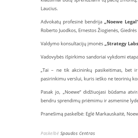
Laucius.
Advokatų profesinė bendrija
„Noewe Legal
Roberto Juodkos, Ernestos Žiogienės, Giedrės 
Valdymo konsultacijų įmonės
„Strategy Lab
Vadovybės išpirkimo sandoriai vykdomi etapais
„Tai – ne tik akcininkų pasikeitimas, bet ir
pasirinkimu verslui, kuris ieško ne teorinių kon
Pasak jo, „Noewe“ didžiuojasi būdama atvir
bendru sprendimų priėmimu ir asmenine lyde
Pranešimą paskelbė: Eglė Markauskaitė, Noe
Paskelbė
Spaudos Centras