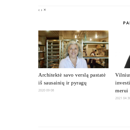
‹
›
×
PA
Architektė savo verslą pastatė
Vilniu
iš sausainių ir pyragų
investi
merui 
2020 09 08
2021 04 3