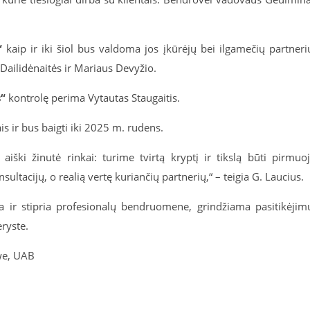
“
kaip ir iki šiol bus valdoma jos įkūrėjų bei ilgamečių partneri
Dailidėnaitės ir Mariaus Devyžio.
s“
kontrolę perima Vytautas Staugaitis.
 ir bus baigti iki 2025 m. rudens.
 aiški žinutė rinkai: turime tvirtą kryptį ir tikslą būti pirmuo
sultacijų, o realią vertę kuriančių partnerių,“ – teigia G. Laucius.
a ir stipria profesionalų bendruomene, grindžiama pasitikėjim
ryste.
we, UAB