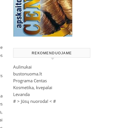
we
REKOMENDUOJAME
os
Aulinukai
bustonuoma.lt
is
Programa Centas
Kosmetika, kvepalai
Levanda
va
# >
Jūsų nuoroda!
< #
ės
s,
ai
as