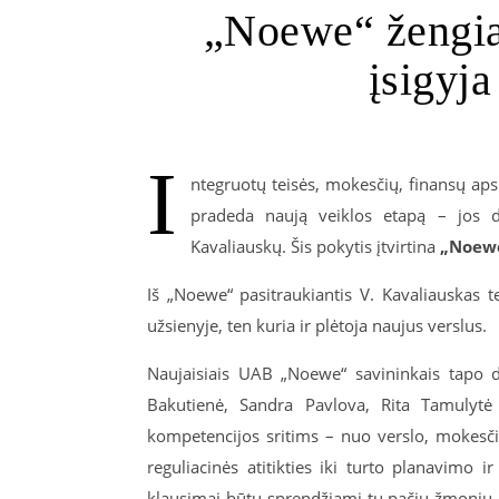
„Noewe“ žengia 
įsigyja
I
ntegruotų teisės, mokesčių, finansų aps
pradeda naują veiklos etapą – jos daba
Kavaliauskų. Šis pokytis įtvirtina
„Noew
Iš
„Noewe“
pasitraukiantis V. Kavaliauskas t
užsienyje, ten kuria ir plėtoja naujus verslus.
Naujaisiais UAB „Noewe“ savininkais tapo da
Bakutienė, Sandra Pavlova, Rita Tamulytė i
kompetencijos sritims – nuo verslo, mokesči
reguliacinės atitikties iki turto planavimo 
klausimai būtų sprendžiami tų pačių žmonių, 