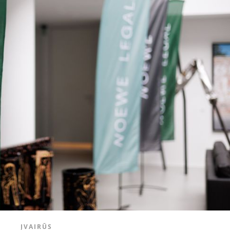
ĮVAIRŪS