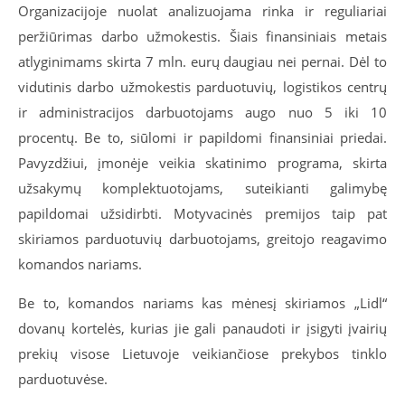
Organizacijoje nuolat analizuojama rinka ir reguliariai
peržiūrimas darbo užmokestis. Šiais finansiniais metais
atlyginimams skirta 7 mln. eurų daugiau nei pernai. Dėl to
vidutinis darbo užmokestis parduotuvių, logistikos centrų
ir administracijos darbuotojams augo nuo 5 iki 10
procentų. Be to, siūlomi ir papildomi finansiniai priedai.
Pavyzdžiui, įmonėje veikia skatinimo programa, skirta
užsakymų komplektuotojams, suteikianti galimybę
papildomai užsidirbti. Motyvacinės premijos taip pat
skiriamos parduotuvių darbuotojams, greitojo reagavimo
komandos nariams.
Be to, komandos nariams kas mėnesį skiriamos „Lidl“
dovanų kortelės, kurias jie gali panaudoti ir įsigyti įvairių
prekių visose Lietuvoje veikiančiose prekybos tinklo
parduotuvėse.