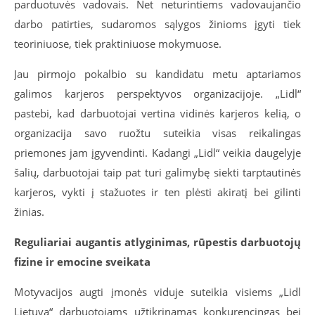
parduotuvės vadovais. Net neturintiems vadovaujančio
darbo patirties, sudaromos sąlygos žinioms įgyti tiek
teoriniuose, tiek praktiniuose mokymuose.
Jau pirmojo pokalbio su kandidatu metu aptariamos
galimos karjeros perspektyvos organizacijoje. „Lidl“
pastebi, kad darbuotojai vertina vidinės karjeros kelią, o
organizacija savo ruožtu suteikia visas reikalingas
priemones jam įgyvendinti. Kadangi „Lidl“ veikia daugelyje
šalių, darbuotojai taip pat turi galimybę siekti tarptautinės
karjeros, vykti į stažuotes ir ten plėsti akiratį bei gilinti
žinias.
Reguliariai augantis atlyginimas, rūpestis darbuotojų
fizine ir emocine sveikata
Motyvacijos augti įmonės viduje suteikia visiems „Lidl
Lietuva“ darbuotojams užtikrinamas konkurencingas bei