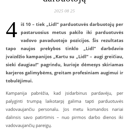
2025 08 25
4
iš
10 – tiek „Lidl“ parduotuvės darbuotojų per
pastaruosius metus pakilo iki parduotuvės
vadovo pavaduotojo pozicijos.
Šis rezultatas
tapo naujos prekybos tinklo „Lidl“ darbdavio
įvaizdžio kampanijos „Kartu su „Lidl“ – augi greičiau,
sieki daugiau!
“
pagrindu, kurioje dėmesys skiriamas
karjeros galimybėms, greitam profesiniam augimui ir
tobulėjimui.
Kampanija pabrėžia, kad įsidarbinus pardavėju, per
palyginti trumpą laikotarpį galima tapti parduotuvės
vadovaujančiu personalu. Jos metu komandos nariai
dalinsis savo patirtimis – nuo pirmos darbo dienos iki
vadovaujančių pareigų.