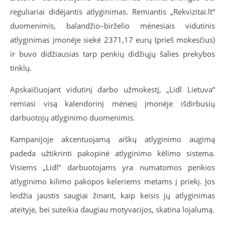
reguliariai didėjantis atlyginimas. Remiantis „Rekvizitai.lt“
duomenimis,
balandžio–birželio mėnesiais vidutinis
atlyginimas įmonėje siekė 2371,17 eurų (prieš mokesčius)
ir buvo didžiausias tarp penkių didžiųjų šalies prekybos
tinklų.
Apskaičiuojant vidutinį darbo užmokestį, „Lidl Lietuva“
remiasi visą kalendorinį mėnesį įmonėje išdirbusių
darbuotojų atlyginimo duomenimis.
Kampanijoje akcentuojamą aiškų atlyginimo augimą
padeda užtikrinti pakopinė atlyginimo kėlimo sistema.
Visiems „Lidl“ darbuotojams yra numatomos penkios
atlyginimo kilimo pakopos keleriems metams į priekį. Jos
leidžia jaustis saugiai žinant, kaip keisis jų atlyginimas
ateityje, bei suteikia daugiau motyvacijos, skatina lojalumą.