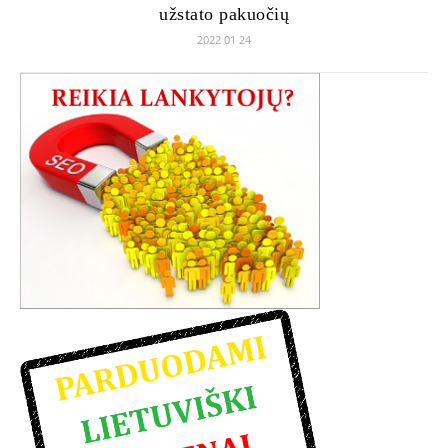
užstato pakuočių
2022 01 24