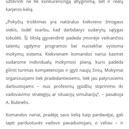
užtikrinti ne tik konkurencingą atlyginimą, bet ir realų
karjeros kelią.
„Pokyčių troškimas yra natūralus kiekvieno žmogaus
siekis, todėl svarbu, kad darbdavys sudarytų sąlygas
tobulėti. Šį tikslą įgyvendinti padeda įmonėje veikiančios
talentų ugdymo programos bei nuosekliai vystoma
mokymų sistema. Kiekvienam komandos nariui kasmet
sudarome individualų mokymosi planą, kuris padeda
gilinti turimas kompetencijas ir įgyti naujų žinių. Mokymai
organizuojami tiek pradedantiesiems, tiek jau patyrusiems
darbuotojams – nuo profesinių įgūdžių stiprinimo iki
vadovavimo strategijų ar situacijų simuliacijų“, – pasakoja
A. Bubnelis.
Komandos nariai, pradėję savo kelią kaip pardavėjai, gali
tapti parduotuvės vadovo pavaduotojais, o vėliau – ir