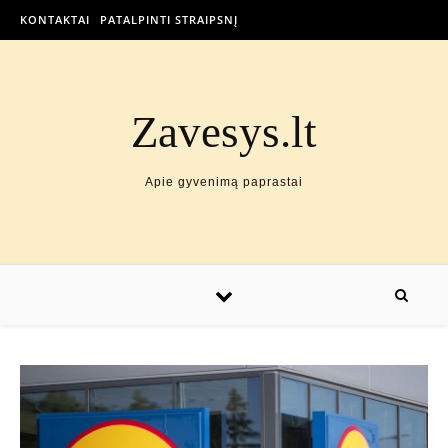
KONTAKTAI
PATALPINTI STRAIPSNĮ
Zavesys.lt
Apie gyvenimą paprastai