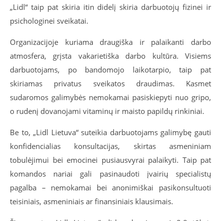
„Lidl“ taip pat skiria itin didelį skiria darbuotojų fizinei ir
psichologinei sveikatai.
Organizacijoje kuriama draugiška ir palaikanti darbo
atmosfera, grįsta vakarietiška darbo kultūra. Visiems
darbuotojams, po bandomojo laikotarpio, taip pat
skiriamas privatus sveikatos draudimas. Kasmet
sudaromos galimyb
ės
nemokamai pasiskiepyti nuo gripo,
o rudenį dovanojami vitaminų ir maisto papildų rinkiniai.
Be to, „Lidl Lietuva“
suteikia darbuotojams
galimybę
gauti
konfidencialias konsultacijas, skirtas asmeniniam
tobulėjimui bei emocinei pusiausvyrai palaikyti. Taip pat
komandos nariai gali pasinaudoti įvairių specialistų
pagalba – nemokamai bei anonimiškai pasikonsultuoti
teisiniais, asmeniniais ar finansiniais klausimais.