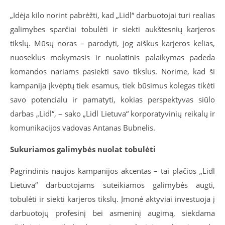
„Idėja kilo norint pabrėžti, kad „Lidl“ darbuotojai turi realias
galimybes sparčiai tobulėti ir siekti aukštesnių karjeros
tikslų. Mūsų noras – parodyti, jog aiškus karjeros kelias,
nuoseklus mokymasis ir nuolatinis palaikymas padeda
komandos nariams pasiekti savo tikslus. Norime, kad ši
kampanija įkvėptų tiek esamus, tiek būsimus kolegas tikėti
savo potencialu ir pamatyti, kokias perspektyvas siūlo
darbas „Lidl“, – sako „Lidl Lietuva“ korporatyvinių reikalų ir
komunikacijos vadovas Antanas Bubnelis.
Sukuriamos galimybės nuolat tobulėti
Pagrindinis naujos kampanijos akcentas – tai plačios „Lidl
Lietuva“ darbuotojams suteikiamos galimybės augti,
tobulėti ir siekti karjeros tikslų. Įmonė aktyviai investuoja į
darbuotojų profesinį bei asmeninį augimą, siekdama