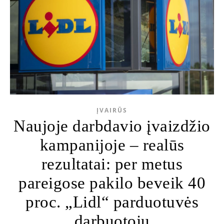
ĮVAIRŪS
Naujoje darbdavio įvaizdžio
kampanijoje – realūs
rezultatai: per metus
pareigose pakilo beveik 40
proc. „Lidl“ parduotuvės
darbuotojų