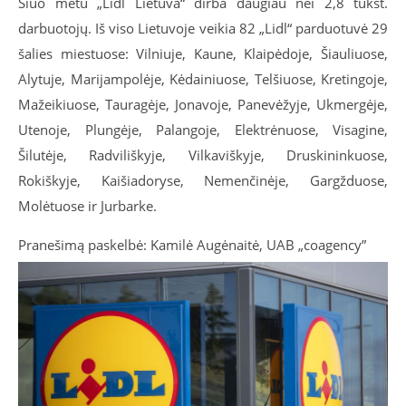
Šiuo metu „Lidl Lietuva“ dirba daugiau nei 2,8 tūkst.
darbuotojų. Iš viso Lietuvoje veikia 82 „Lidl“ parduotuvė 29
šalies miestuose: Vilniuje, Kaune, Klaipėdoje, Šiauliuose,
Alytuje, Marijampolėje, Kėdainiuose, Telšiuose, Kretingoje,
Mažeikiuose, Tauragėje, Jonavoje, Panevėžyje, Ukmergėje,
Utenoje, Plungėje, Palangoje, Elektrėnuose, Visagine,
Šilutėje, Radviliškyje, Vilkaviškyje, Druskininkuose,
Rokiškyje, Kaišiadoryse, Nemenčinėje, Gargžduose,
Molėtuose ir Jurbarke.
Pranešimą paskelbė: Kamilė Augėnaitė, UAB „coagency”