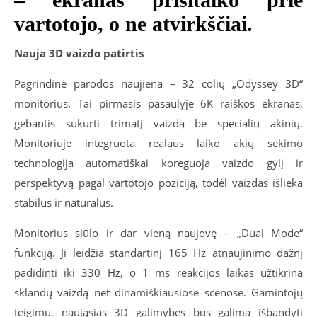
vartotojo, o ne atvirkščiai.
Nauja 3D vaizdo patirtis
Pagrindinė parodos naujiena – 32 colių „Odyssey 3D“
monitorius. Tai pirmasis pasaulyje 6K raiškos ekranas,
gebantis sukurti trimatį vaizdą be specialių akinių.
Monitoriuje integruota realaus laiko akių sekimo
technologija automatiškai koreguoja vaizdo gylį ir
perspektyvą pagal vartotojo poziciją, todėl vaizdas išlieka
stabilus ir natūralus.
Monitorius siūlo ir dar vieną naujovę – „Dual Mode“
funkciją. Ji leidžia standartinį 165 Hz atnaujinimo dažnį
padidinti iki 330 Hz, o 1 ms reakcijos laikas užtikrina
sklandų vaizdą net dinamiškiausiose scenose. Gamintojų
teigimu, naująsias 3D galimybes bus galima išbandyti