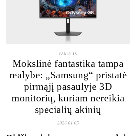
ĮVAIRŪS
Mokslinė fantastika tampa
realybe: „Samsung“ pristatė
pirmąjį pasaulyje 3D
monitorių, kuriam nereikia
specialių akinių
2026 01 05