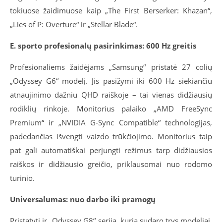
tokiuose žaidimuose kaip „The First Berserker: Khazan“,
„Lies of P: Overture“ ir „Stellar Blade“.
E. sporto profesionalų pasirinkimas: 600 Hz greitis
Profesionaliems žaidėjams „Samsung“ pristatė 27 colių
„Odyssey G6“ modelį. Jis pasižymi iki 600 Hz siekiančiu
atnaujinimo dažniu QHD raiškoje – tai vienas didžiausių
rodiklių rinkoje. Monitorius palaiko „AMD FreeSync
Premium“ ir „NVIDIA G-Sync Compatible“ technologijas,
padedančias išvengti vaizdo trūkčiojimo. Monitorius taip
pat gali automatiškai perjungti režimus tarp didžiausios
raiškos ir didžiausio greičio, priklausomai nuo rodomo
turinio.
Universalumas: nuo darbo iki pramogų
Pristatyti ir „Odyssey G8“ serija, kurią sudaro trys modeliai.