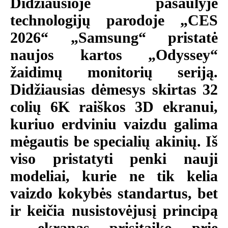
Didžiausioje pasaulyje
technologijų parodoje „CES
2026“ „Samsung“ pristatė
naujos kartos „Odyssey“
žaidimų monitorių seriją.
Didžiausias dėmesys skirtas 32
colių 6K raiškos 3D ekranui,
kuriuo erdviniu vaizdu galima
mėgautis be specialių akinių. Iš
viso pristatyti penki nauji
modeliai, kurie ne tik kelia
vaizdo kokybės standartus, bet
ir keičia nusistovėjusį principą
– ekranas prisitaiko prie