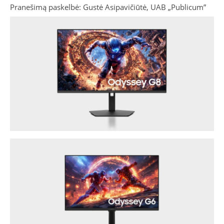
Pranešimą paskelbė: Gustė Asipavičiūtė, UAB „Publicum”