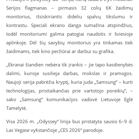
Serijos flagmanas – pirmasis 32 colių 6K žaidimų
monitorius, išsiskiriantis dideliu spalvų tikslumu ir
kontrastu. Speciali ekrano danga sumažina atspindžius,
todėl monitoriumi galima patogiai naudotis ir šviesioje
aplinkoje. Dėl šių savybių monitorius yra tinkamas tiek
žaidimams, tiek kino peržiūrai ar darbui su grafika.
„Ekranai šiandien nebėra tik įrankis – jie tapo kasdienybės
dalimi, kurioje susilieja darbas, mokslas ir pramogos.
Naujoji serija pabrėžia kryptį, kuria juda „Samsung“ – kurti
technologijas, prisitaikančias prie vartotojo poreikių“, –
sako „Samsung“ komunikacijos vadovė Lietuvoje Eglė
Tamelytė.
Visa 2026 m. „Odyssey“ linija bus pristatyta sausio 6–9 d.
Las Vegase vykstančioje „CES 2026“ parodoje.