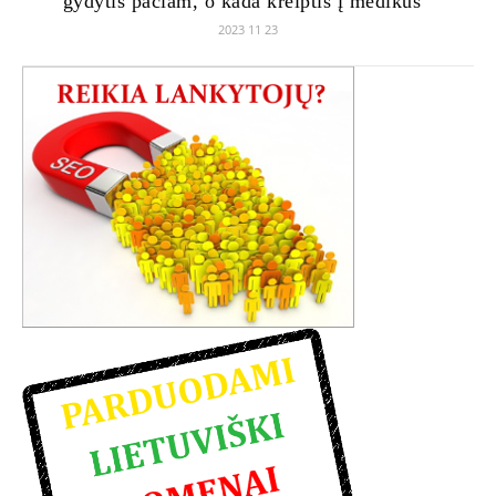
gydytis pačiam, o kada kreiptis į medikus
2023 11 23