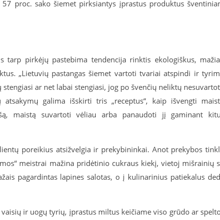
– 57 proc. sako šiemet pirksiantys įprastus produktus šventini
s tarp pirkėjų pastebima tendencija rinktis ekologiškus, maži
tus. „Lietuvių pastangas šiemet vartoti tvariai atspindi ir tyri
ų stengiasi ar net labai stengiasi, jog po švenčių neliktų nesuvarto
ų atsakymų galima išskirti tris „receptus“, kaip išvengti mais
ašą, maistą suvartoti vėliau arba panaudoti jį gaminant kit
ientų poreikius atsižvelgia ir prekybininkai. Anot prekybos tink
mos“ meistrai mažina pridėtinio cukraus kiekį, vietoj mišrainių 
žais pagardintas lapines salotas, o į kulinarinius patiekalus de
vaisių ir uogų tyrių, įprastus miltus keičiame viso grūdo ar spelt