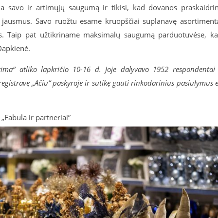
a savo ir artimųjų saugumą ir tikisi, kad dovanos praskaidri
 jausmus. Savo ruožtu esame kruopščiai suplanavę asortiment
ius. Taip pat užtikriname maksimalų saugumą parduotuvėse, k
Dapkienė.
ima“ atliko lapkričio 10-16 d. Joje dalyvavo 1952 respondentai
iregistravę „Ačiū“ paskyroje ir sutikę gauti rinkodarinius pasiūlymus e
Fabula ir partneriai”