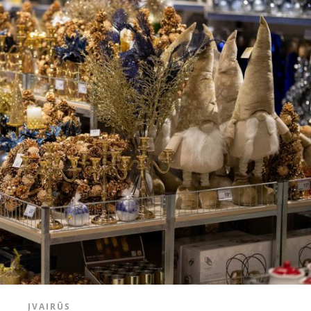
ĮVAIRŪS