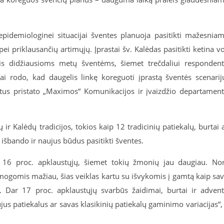
epidemiologinei situacijai šventes planuoja pasitikti mažesnia
ei priklausančių artimųjų. Įprastai šv. Kalėdas pasitikti ketina v
ntis didžiausioms metų šventėms, šiemet trečdaliui responden
i rodo, kad daugelis linkę koreguoti įprastą šventės scenarij
tatus pristato „Maximos“ Komunikacijos ir įvaizdžio departamen
ir Kalėdų tradicijos, tokios kaip 12 tradicinių patiekalų, burtai 
 išbando ir naujus būdus pasitikti šventes.
tys 16 proc. apklaustųjų, šiemet tokių žmonių jau daugiau. No
ramogomis mažiau, šias veiklas kartu su išvykomis į gamtą kaip sa
is. Dar 17 proc. apklaustųjų svarbūs žaidimai, burtai ir adven
us patiekalus ar savas klasikinių patiekalų gaminimo variacijas“,