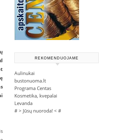
ių
REKOMENDUOJAME
ad
et
Aulinukai
nę
bustonuoma.lt
ms
Programa Centas
ai
Kosmetika, kvepalai
Levanda
# >
Jūsų nuoroda!
< #
is
me