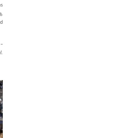
ns
ą,
ad
 –
l.