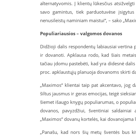
alternatyvomis. Į klientų lūkesčius atsižvelgti
savo gamintus, tiek parduotuvėse įsigytus 
nenusileistų naminiam maistui“, – sako „Maxi
Populiariausios – valgomos dovanos
Didžioji dalis respondentų labiausiai vertina p
ir dovanoti. Apklausa rodo, kad šiais metai
tačiau įdomu pastebėti, kad yra didesnė dali
proc. apklaustųjų planuoja dovanoms skirti da
„Maximos“ klientai taip pat akcentavo, jog 
šiltus jausmus ir geras emocijas, teigė sieksi
šiemet išaugo knygų populiarumas, o populiar
dovanos, pavyzdžiui, šventiniai saldainiai a
„Maximos“ dovanų kortelės, kai dovanojama la
„Panašu, kad nors šių metų šventės bus kito