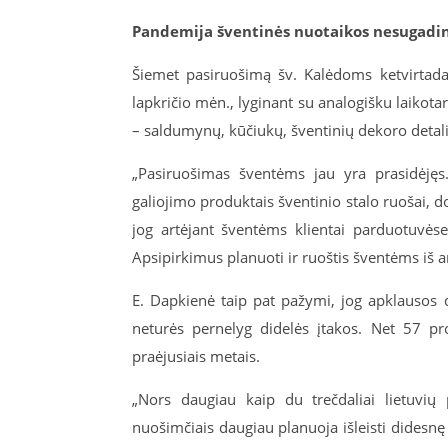
Pandemija šventinės nuotaikos nesugadi
Šiemet pasiruošimą šv. Kalėdoms ketvirtadali
lapkričio mėn., lyginant su analogišku laikota
– saldumynų, kūčiukų, šventinių dekoro detalių
„Pasiruošimas šventėms jau yra prasidėjęs
galiojimo produktais šventinio stalo ruošai,
jog artėjant šventėms klientai parduotuvėse
Apsipirkimus planuoti ir ruoštis šventėms iš
E. Dapkienė taip pat pažymi, jog apklausos
neturės pernelyg didelės įtakos. Net 57 pro
praėjusiais metais.
„Nors daugiau kaip du trečdaliai lietuvių 
nuošimčiais daugiau planuoja išleisti didesnę