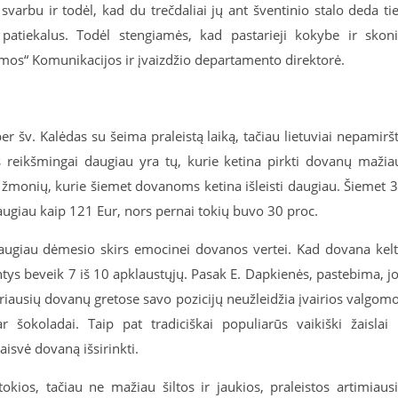
 svarbu ir todėl, kad du trečdaliai jų ant šventinio stalo deda ti
patiekalus. Todėl stengiamės, kad pastarieji kokybe ir skon
mos“ Komunikacijos ir įvaizdžio departamento direktorė.
er šv. Kalėdas su šeima praleistą laiką, tačiau lietuviai nepamirš
s reikšmingai daugiau yra tų, kurie ketina pirkti dovanų mažia
s žmonių, kurie šiemet dovanoms ketina išleisti daugiau. Šiemet 
ugiau kaip 121 Eur, nors pernai tokių buvo 30 proc.
daugiau dėmesio skirs emocinei dovanos vertei. Kad dovana kel
antys beveik 7 iš 10 apklaustųjų. Pasak E. Dapkienės, pastebima, j
iausių dovanų gretose savo pozicijų neužleidžia įvairios valgom
r šokoladai. Taip pat tradiciškai populiarūs vaikiški žaislai 
isvė dovaną išsirinkti.
kios, tačiau ne mažiau šiltos ir jaukios, praleistos artimiaus