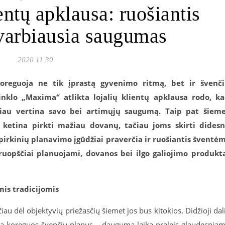
ntų apklausa: ruošiantis
varbiausia saugumas
2020 11 30
koreguoja ne tik įprastą gyvenimo ritmą, bet ir švenč
tinklo „Maxima“ atlikta lojalių klientų apklausa rodo, k
iau vertina savo bei artimųjų saugumą. Taip pat šiem
g ketina pirkti mažiau dovanų, tačiau joms skirti dides
 pirkinių planavimo įgūdžiai praverčia ir ruošiantis šventė
ruopščiai planuojami, dovanos bei ilgo galiojimo produkt
mis tradicijomis
čiau dėl objektyvių priežasčių šiemet jos bus kitokios. Didžioji dal
ija koreguos švenčių planus – dauguma laiką praleis glaudesnia