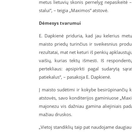
metus lietuvių skonis pernelyg nepasikeitė 
stalui“, – teigia „Maximos“ atstovė.
Dėmesys tvarumui
E. Dapkienė priduria, kad jau kelerius metu
maisto priedų turinčius ir sveikesnius produk
rezultatai, mat net keturi iš penkių apklaustųj
vaišių, kurias tektų išmesti. Iš respondent
pertekliaus: apsipirkti pagal sudarytą sąr
patiekalus“, – pasakoja E. Dapkienė.
Į maisto sudėtimi ir kokybe besirūpinančių kl
atstovės, savo konditerijos gaminiuose „Maxi
majonezu vis dažniau gamina aliejiniais pada
mažiau druskos.
„Vietoj standiklių taip pat naudojame daugiau 