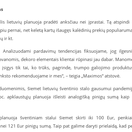
ns
s lietuvių planuoja pradėti anksčiau nei įprastai. Tą atspindi 
rpiu pernai, net keletą kartų išaugęs kalėdinių prekių populiarum
 ir kt.
. Analizuodami pardavimų tendencijas fiksuojame, jog ilgesn
 dovanomis, dekoro elementais klientai rūpinasi jau dabar. Manom
 įsigys tik tai, ko trūks, pagrinde, trumpo galiojimo produktu
 anksto rekomenduojame ir mes“, – teigia „Maximos“ atstovė.
 duomenimis, šiemet lietuvių šventinio stalo gausumui pandemi
c. apklaustųjų planuoja išleisti analogišką pinigų sumą kaip 
planuoja šventiniam stalui šiemet skirti iki 100 Eur, penkia
 nei 121 Eur pinigų sumą. Taip pat galime daryti prielaidą, kad p