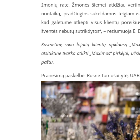
žmonių rate. Žmonės šiemet atidžiau vertin
nuotaiką, pradžiugins sukeldamos teigiamus
kad galėtume atliepti visus klientų poreik
šventės nebūtų sutrikdytos“, – reziumuoja E. 
Kasmetinę savo lojalių klientų apklausą „Max
atsitiktine tvarka atlikti „Maximos“ pirkėjai, užs
paštu.
Pranešimą paskelbė: Rusnė Tamošaitytė, UAB „