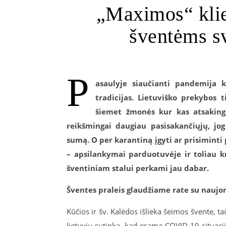
„Maximos“ klie
šventėms s
P
asaulyje siaučianti pandemija 
tradicijas. Lietuviško prekybos 
šiemet žmonės kur kas atsaking
reikšmingai daugiau pasisakančiųjų, jo
sumą. O per karantiną įgyti ar prisiminti
– apsilankymai parduotuvėje ir toliau k
šventiniam stalui perkami jau dabar.
Šventes praleis glaudžiame rate su naujo
Kūčios ir šv. Kalėdos išlieka šeimos švente, ta
lietuvių sutinka, kad esama COVID-19 situac