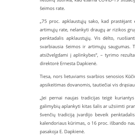
šeimos rate.
„75 proc. apklaustųjų sako, kad prastėjant 
artimųjų rate, nelankyti draugų ar rizikos grup
penktadalis apklaustųjų. Vis dėlto, ruošia
svarbiausia šeimos ir artimųjų saugumas. Ta
atsižvelgdami į aplinkybes“, – tyrimo rezul
direktorė Ernesta Dapkienė.
Tiesa, nors lietuviams svarbios senosios Kūčių 
apsikeitimas dovanomis, tautiečiai vis drąsiau
„Jei pernai naujas tradicijas teigė kurian
galimybių aplankyti kitas šalis ar užsiimti p
švenčių tradiciją įvardijo beveik penktadal
kalendoriaus kūrimas, o 16 proc. išbando nauj
pasakoja E. Dapkienė.