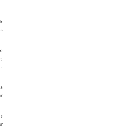
ir
as
io
e,
s.
ja
ir
is
er