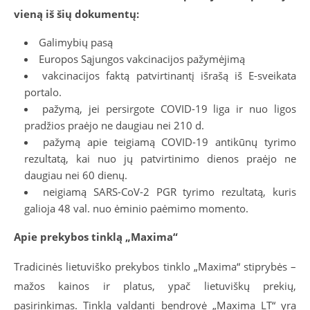
vieną iš šių dokumentų:
Galimybių pasą
Europos Sąjungos vakcinacijos pažymėjimą
vakcinacijos faktą patvirtinantį išrašą iš E-sveikata
portalo.
pažymą, jei persirgote COVID-19 liga ir nuo ligos
pradžios praėjo ne daugiau nei 210 d.
pažymą apie teigiamą COVID-19 antikūnų tyrimo
rezultatą, kai nuo jų patvirtinimo dienos praėjo ne
daugiau nei 60 dienų.
neigiamą SARS-CoV-2 PGR tyrimo rezultatą, kuris
galioja 48 val. nuo ėminio paėmimo momento.
Apie prekybos tinklą „Maxima“
Tradicinės lietuviško prekybos tinklo „Maxima“ stiprybės –
mažos kainos ir platus, ypač lietuviškų prekių,
pasirinkimas. Tinklą valdanti bendrovė „Maxima LT“ yra