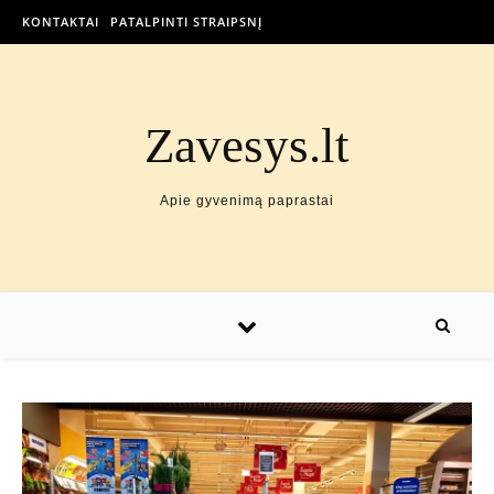
KONTAKTAI
PATALPINTI STRAIPSNĮ
Zavesys.lt
Apie gyvenimą paprastai