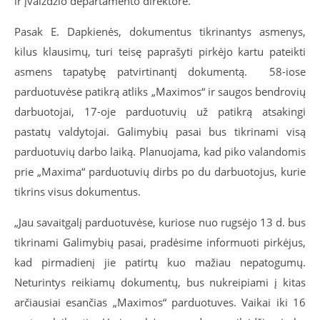
ir įvaizdžio departamento direktorė.
Pasak E. Dapkienės, dokumentus tikrinantys asmenys,
kilus klausimų, turi teisę paprašyti pirkėjo kartu pateikti
asmens tapatybę patvirtinantį dokumentą. 58-iose
parduotuvėse patikrą atliks „Maximos“ ir saugos bendrovių
darbuotojai, 17-oje parduotuvių už patikrą atsakingi
pastatų valdytojai. Galimybių pasai bus tikrinami visą
parduotuvių darbo laiką. Planuojama, kad piko valandomis
prie „Maxima“ parduotuvių dirbs po du darbuotojus, kurie
tikrins visus dokumentus.
„Jau savaitgalį parduotuvėse, kuriose nuo rugsėjo 13 d. bus
tikrinami Galimybių pasai, pradėsime informuoti pirkėjus,
kad pirmadienį jie patirtų kuo mažiau nepatogumų.
Neturintys reikiamų dokumentų, bus nukreipiami į kitas
arčiausiai esančias „Maximos“ parduotuves. Vaikai iki 16