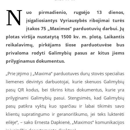
N
uo pirmadienio, rugsėjo 13 dienos,
įsigaliosiantys Vyriausybės ribojimai turės
įtakos 75 „Maximos“ parduotuvių darbui. Jų
plotas viršija nustatytą 1500 kv. m. plotą. Laikantis
reikalavimų, pirkėjams šiose parduotuvėse bus
privaloma rodyti Galimybių pasus ar kitus jiems
prilyginamus dokumentus.
„Prie įėjimo į „Maxima“ parduotuves durų stovės specialias
liemenes dėvintys darbuotojai, kurie skenuos Galimybių
pasų QR kodus, bei tikrins kitus dokumentus, kurie yra
prilyginami Galimybių pasui. Stengsimės, kad Galimybių
pasų patikra vyktų kuo sparčiau ir labai tikimės savo
klientų supratingumo ir geranoriškumo, jei teks lukterėti
eilėje“, – sako Ernesta Dapkienė, „Maximos“ komunikacijos