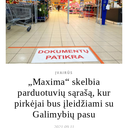
ĮVAIRŪS
„Maxima“ skelbia
parduotuvių sąrašą, kur
pirkėjai bus įleidžiami su
Galimybių pasu
2021 09 11