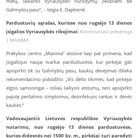
metų, laikantis Vyriausybės nurodymų, įleidžiami be
Galimybių paso“, – teigia E. Dapkienė.
Parduotuvių sąrašas, kuriose nuo rugsėjo 13 dienos
įsigalios Vyriausybės ribojimai:
Koronoviruso prevencija
| MAXIMA
Prekybos centro „Maxima“ atstovė taip pat primena, kad
įsigaliojus naujai tvarkai parduotuvėse, kur pirkėjai gali
apsipirkti tik su Galimybių pasu, kaukių dėvėjimas išlieka
rekomendacinio pobūdžio: „Vis dėlto tikimės, kad pirkėjai
elgsis sąmoningai – toliau laikysis atstumų, neis apsipirkti
pajutę peršalimo simptomus, dezinfekuos rankas ir dėvės
kaukes.“
Vadovaujantis Lietuvos respublikos Vyriausybės
nutarimu, nuo rugsėjo 13 dienos parduotuvėse,
kurios didesnės nei 1500 kv. m., pirkėjai turi parodyti