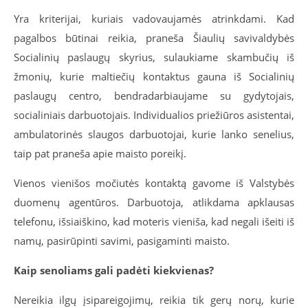
Yra kriterijai, kuriais vadovaujamės atrinkdami. Kad
pagalbos būtinai reikia, praneša Šiaulių savivaldybės
Socialinių paslaugų skyrius, sulaukiame skambučių iš
žmonių, kurie maltiečių kontaktus gauna iš Socialinių
paslaugų centro, bendradarbiaujame su gydytojais,
socialiniais darbuotojais. Individualios priežiūros asistentai,
ambulatorinės slaugos darbuotojai, kurie lanko senelius,
taip pat praneša apie maisto poreikį.
Vienos vienišos močiutės kontaktą gavome iš Valstybės
duomenų agentūros. Darbuotoja, atlikdama apklausas
telefonu, išsiaiškino, kad moteris vieniša, kad negali išeiti iš
namų, pasirūpinti savimi, pasigaminti maisto.
Kaip senoliams gali padėti kiekvienas?
Nereikia ilgų įsipareigojimų, reikia tik gerų norų, kurie