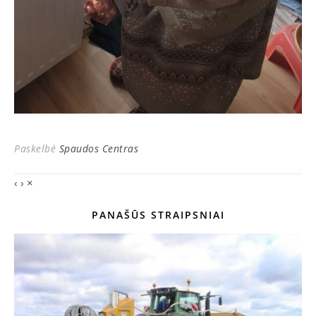
Paskelbė
Spaudos Centras
‹
›
×
PANAŠŪS STRAIPSNIAI