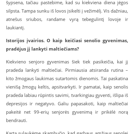
šypsena, tačiau pastebime, kad su kiekviena diena jėgos
silpsta. Tampa sunku iš lovos įsikelti į vežimėlį. Vis dažniau,
atnešus sriubos, randame vyrą tebegulintį lovoje ir
laukiantį.
Istorijos įvairios. O kaip keičiasi senolio gyvenimas,
pradėjus jį lankyti maltiečiams?
Kiekvieno senjoro gyvenimas šiek tiek pasikeičia, kai jį
pradeda lankyti maltiečiai. Pirmiausia atsiranda rutina –
kito žmogaus laukimas sutartomis dienomis. Tai paskatina
vienišą žmogų keltis, apsitvarkyti. Ir pamatai, kaip senolis
pradeda labiau rūpintis savimi, tvarkingiau gyventi, išlipa iš
depresijos ir negatyvo. Galiu papasakoti, kaip maltiečiai
pakeitė net 99-erių senjorės gyvenimą ir prikėlė norą
bendrauti.
Kartą sulaukėme skambučio, kad garbaus amžiaus senolei