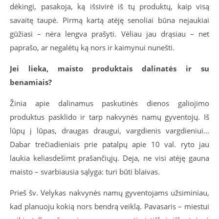
dėkingi, pasakoja, ką išsivirė iš tų produktų, kaip visą
savaitę taupė. Pirmą kartą atėję senoliai būna nejaukiai
gūžiasi – nėra lengva prašyti. Vėliau jau drąsiau – net
paprašo, ar negalėtų ką nors ir kaimynui nunešti.
Jei lieka, maisto produktais dalinatės ir su
benamiais?
Žinia apie dalinamus paskutinės dienos galiojimo
produktus pasklido ir tarp nakvynės namų gyventojų. Iš
lūpų į lūpas, draugas draugui, vargdienis vargdieniui…
Dabar trečiadieniais prie patalpų apie 10 val. ryto jau
laukia keliasdešimt prašančiųjų. Deja, ne visi atėję gauna
maisto – svarbiausia sąlyga: turi būti blaivas.
Prieš šv. Velykas nakvynės namų gyventojams užsiminiau,
kad planuoju kokią nors bendrą veiklą. Pavasaris – miestui