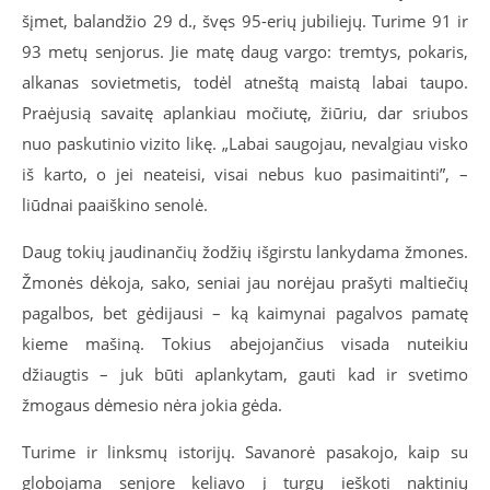
šįmet, balandžio 29 d., švęs 95-erių jubiliejų. Turime 91 ir
93 metų senjorus. Jie matę daug vargo: tremtys, pokaris,
alkanas sovietmetis, todėl atneštą maistą labai taupo.
Praėjusią savaitę aplankiau močiutę, žiūriu, dar sriubos
nuo paskutinio vizito likę.
„
Labai saugojau, nevalgiau visko
iš karto, o jei neateisi, visai nebus kuo pasimaitinti”, –
liūdnai paaiškino senolė.
Daug tokių jaudinančių žodžių išgirstu lankydama žmones.
Žmonės dėkoja, sako, seniai jau norėjau prašyti maltiečių
pagalbos, bet gėdijausi – ką kaimynai pagalvos pamatę
kieme mašiną. Tokius abejojančius visada nuteikiu
džiaugtis – juk būti aplankytam, gauti kad ir svetimo
žmogaus dėmesio nėra jokia gėda.
Turime ir linksmų istorijų. Savanorė pasakojo, kaip su
globojama senjore keliavo į turgų ieškoti naktinių