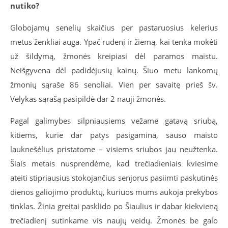
nutiko?
Globojamų senelių skaičius per pastaruosius kelerius
metus ženkliai auga. Ypač rudenį ir žiemą, kai tenka mokėti
už šildymą, žmonės kreipiasi dėl paramos maistu.
Neišgyvena dėl padidėjusių kainų. Šiuo metu lankomų
žmonių sąraše 86 senoliai. Vien per savaitę prieš šv.
Velykas sąrašą pasipildė dar 2 nauji žmonės.
Pagal galimybes silpniausiems vežame gatavą sriubą,
kitiems, kurie dar patys pasigamina, sauso maisto
lauknešėlius pristatome – visiems sriubos jau neužtenka.
Šiais metais nusprendėme, kad trečiadieniais kviesime
ateiti stipriausius stokojančius senjorus pasiimti paskutinės
dienos galiojimo produktų, kuriuos mums aukoja prekybos
tinklas. Žinia greitai pasklido po Šiaulius ir dabar kiekvieną
trečiadienį sutinkame vis naujų veidų. Žmonės be galo