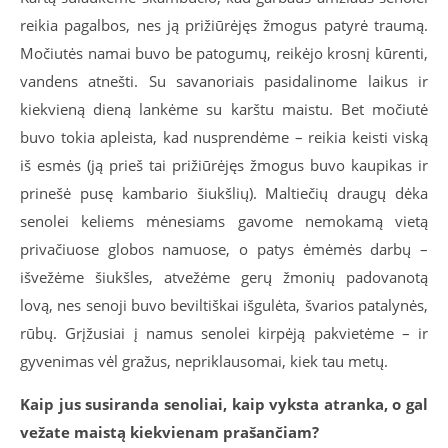
reikia pagalbos, nes ją prižiūrėjęs žmogus patyrė traumą.
Močiutės namai buvo be patogumų, reikėjo krosnį kūrenti,
vandens atnešti. Su savanoriais pasidalinome laikus ir
kiekvieną dieną lankėme su karštu maistu. Bet močiutė
buvo tokia apleista, kad nusprendėme – reikia keisti viską
iš esmės (ją prieš tai prižiūrėjęs žmogus buvo kaupikas ir
prinešė pusę kambario šiukšlių). Maltiečių draugų dėka
senolei keliems mėnesiams gavome nemokamą vietą
privačiuose globos namuose, o patys ėmėmės darbų –
išvežėme šiukšles, atvežėme gerų žmonių padovanotą
lovą, nes senoji buvo beviltiškai išgulėta, švarios patalynės,
rūbų. Grįžusiai į namus senolei kirpėją pakvietėme – ir
gyvenimas vėl gražus, nepriklausomai, kiek tau metų.
Kaip jus susiranda senoliai, kaip vyksta atranka, o gal
vežate maistą kiekvienam prašančiam?