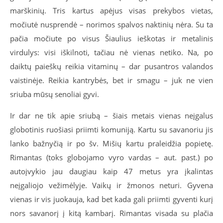
marškinių. Tris kartus apėjus visas prekybos vietas,
močiutė nusprendė – norimos spalvos naktinių nėra. Su ta
pačia močiute po visus Šiaulius ieškotas ir metalinis
virdulys: visi iškilnoti, tačiau nė vienas netiko. Na, po
daiktų paieškų reikia vitaminų – dar pusantros valandos
vaistinėje. Reikia kantrybės, bet ir smagu – juk ne vien
sriuba mūsų senoliai gyvi.
Ir dar ne tik apie sriubą – šiais metais vienas neįgalus
globotinis ruošiasi priimti komuniją. Kartu su savanoriu jis
lanko bažnyčią ir po šv. Mišių kartu praleidžia popietę.
Rimantas (toks globojamo vyro vardas – aut. past.) po
autoįvykio jau daugiau kaip 47 metus yra įkalintas
neįgaliojo vežimėlyje. Vaikų ir žmonos neturi. Gyvena
vienas ir vis juokauja, kad bet kada gali priimti gyventi kurį
nors savanorį į kitą kambarį. Rimantas visada su plačia