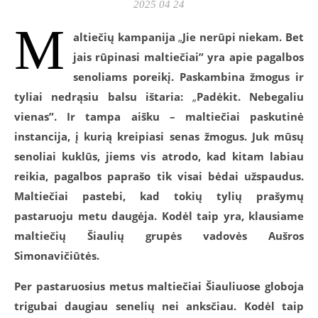
2025 04 24
M
altiečių kampanija
„
Jie nerūpi niekam. Bet
jais rūpinasi maltiečiai” yra apie pagalbos
senoliams poreikį.
Paskambina žmogus ir
tyliai nedrąsiu balsu ištaria:
„
Padėkit. Nebegaliu
vienas”. Ir tampa aišku – maltiečiai paskutinė
instancija, į kurią kreipiasi senas žmogus. Juk mūsų
senoliai kuklūs, jiems vis atrodo, kad kitam labiau
reikia, pagalbos paprašo tik visai bėdai užspaudus.
Maltiečiai pastebi, kad tokių tylių prašymų
pastaruoju metu daugėja. Kodėl taip yra, klausiame
maltiečių Šiaulių grupės vadovės Aušros
Simonavičiūtės.
Per pastaruosius metus maltiečiai Šiauliuose globoja
trigubai daugiau senelių nei anksčiau. Kodėl taip