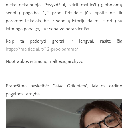
nieko nekainuoja. Pavyzdžiui, skirti maltiečių globojamų
senolių pagalbai 1,2 proc. Prisidėję jūs tapsite ne tik
paramos teikėjais, bet ir senolių istorijų dalimi. Istorijų su
laiminga pabaiga, kur senatvė nėra vieniša.
Kaip tą padaryti greitai ir lengvai, rasite čia
https://maltieciai.lt/12-proc-parama/
Nuotraukos iš Šiaulių maltiečių archyvo.
Pranešimą paskelbė: Daiva Grikinienė, Maltos ordino
pagalbos tarnyba