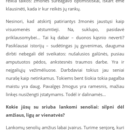
reikia talkos: žmonės sureagavo optimistiškai, iškart ėmė
klausinėti, kada ir kur reikės jų rankų.
Nesinori, kad atskirtį patiriantys žmonės jaustųsi kaip
visuomenės atstumtieji. Na, suklupo, pasidavė
priklausomybei… Tai ką dabar – duonos kąsnio neverti?
Pasiklausai istorijų – sudėtingas jų gyvenimas, dauguma
dirbti nebegali dėl sveikatos: nušalusios galūnės, pusiau
amputuotos pėdos, ankstesnės traumos darbe. Yra ir
neįgaliųjų vežimėliuose. Darbdaviai tokius jau seniai
nurašę kaip netinkamus. Tokiems bent šiokia tokia pagalba
maistu yra daug. Pavalgęs žmogus yra ramesnis, mažiau
linkęs nusižengti įstatymams. Todėl ir dalinamės…
Kokie jūsų su sriuba lankomi senoliai: silpni dėl
amžiaus, ligų ar vienatvės?
Lankomų senolių amžius labai įvairus. Turime senjorę, kuri