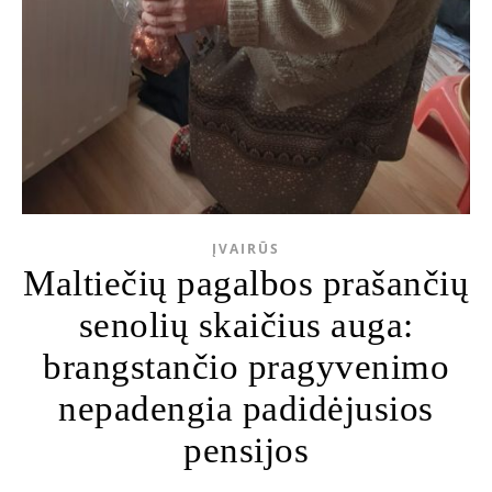
ĮVAIRŪS
Maltiečių pagalbos prašančių
senolių skaičius auga:
brangstančio pragyvenimo
nepadengia padidėjusios
pensijos