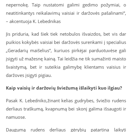
nepernokę. Taip nustatomi galimi gedimo požymiai, o
neatitinkantys reikalavimų vaisiai ir daržovės pašalinami“,
– akcentuoja K. Lebednikas
Jis priduria, kad šiek tiek netobulos išvaizdos, bet vis dar
puikios kokybės vaisiai bei daržovės surenkami į specialius
„Geradarių maišelius“, kuriuos pirkėjai parduotuvėse gali
įsigyti už mažesnę kainą. Tai leidžia ne tik sumažinti maisto
švaistymą, bet ir suteikia galimybę klientams vaisius ir
daržoves įsigyti pigiau.
Kaip vaisių ir daržovių šviežumą išlaikyti kuo ilgiau?
Pasak K. Lebedniko,žinant kelias gudrybes, šviežio rudens
derliaus traškumą, kvapnumą bei skonį galima išsaugoti ir
namuose.
Daugumą rudens derliaus gėrybių patartina laikyti