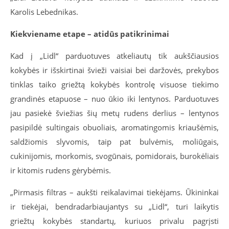
Karolis Lebednikas.
Kiekviename etape – atidūs patikrinimai
Kad į „Lidl“ parduotuves atkeliautų tik aukščiausios
kokybės ir išskirtinai švieži vaisiai bei daržovės, prekybos
tinklas taiko griežtą kokybės kontrolę visuose tiekimo
grandinės etapuose – nuo ūkio iki lentynos. Parduotuves
jau pasiekė šviežias šių metų rudens derlius – lentynos
pasipildė sultingais obuoliais, aromatingomis kriaušėmis,
saldžiomis slyvomis, taip pat bulvėmis, moliūgais,
cukinijomis, morkomis, svogūnais, pomidorais, burokėliais
ir kitomis rudens gėrybėmis.
„Pirmasis filtras – aukšti reikalavimai tiekėjams. Ūkininkai
ir tiekėjai, bendradarbiaujantys su „Lidl“, turi laikytis
griežtų kokybės standartų, kuriuos privalu pagrįsti