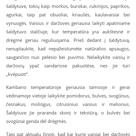
šaldytuve, tokių kaip morkos, burokai, cukinijos, paprikos,
agurkai, taip pat obuoliai, kriaušės, kaulavaisiai bei
vynuogės. Vaisius ir daržoves geriausia laikyti apatiniame
šaldytuvo stalčiuje, kur temperatūra yra aukštesnė ir
drėgmė geriau reguliuojama. Prieš dedant į šaldytuvą,
nenuplaukite, kad nepažeistumėte natūralios apsaugos,
saugančios nuo pelėsio bei puvimo. Nelaikykite vaisių ir
daržovių ypač sandariose pakuotėse, nes jie turi
„kvėpuoti“.
Kambario temperatūroje geriausia tamsioje ir gerai
vėdinamoje vietoje laikykite pomidorus, bulves, svogūnus,
česnakus, moliūgus, citrusinius vaisius ir melionus.
Šaldytuve jie praranda skonį ir tekstūrą, o bulvės bei
svogūnai genda dėl drėgmės.
Taip pat aktualu žinoti, kad kai kurie vaisiai bei daržovės