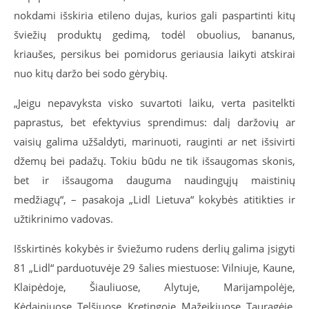
nokdami išskiria etileno dujas, kurios gali paspartinti kitų
šviežių produktų gedimą, todėl obuolius, bananus,
kriaušes, persikus bei pomidorus geriausia laikyti atskirai
nuo kitų daržo bei sodo gėrybių.
„Jeigu nepavyksta visko suvartoti laiku, verta pasitelkti
paprastus, bet efektyvius sprendimus: dalį daržovių ar
vaisių galima užšaldyti, marinuoti, rauginti ar net išsivirti
džemų bei padažų. Tokiu būdu ne tik išsaugomas skonis,
bet ir išsaugoma dauguma naudingųjų maistinių
medžiagų“, – pasakoja „Lidl Lietuva“ kokybės atitikties ir
užtikrinimo vadovas.
Išskirtinės kokybės ir šviežumo rudens derlių galima įsigyti
81 „Lidl“ parduotuvėje 29 šalies miestuose: Vilniuje, Kaune,
Klaipėdoje, Šiauliuose, Alytuje, Marijampolėje,
Kėdainiuose, Telšiuose, Kretingoje, Mažeikiuose, Tauragėje,