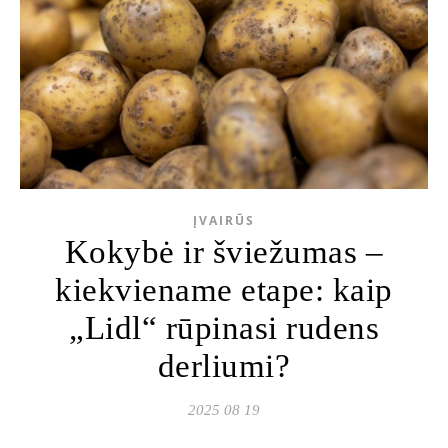
ĮVAIRŪS
Kokybė ir šviežumas –
kiekviename etape: kaip
„Lidl“ rūpinasi rudens
derliumi?
2025 08 19