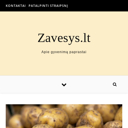
KONTAKTAI
PATALPINTI STRAIPSNĮ
Zavesys.lt
Apie gyvenimą paprastai