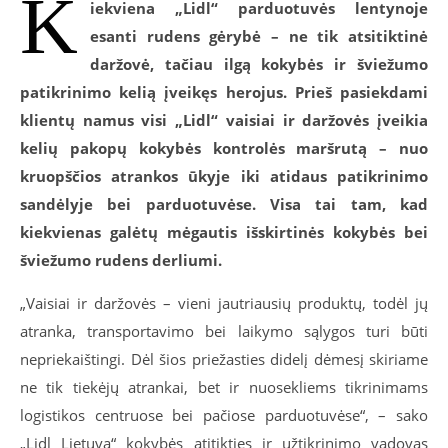
K
iekviena „Lidl“ parduotuvės lentynoje
esanti rudens gėrybė – ne tik atsitiktinė
daržovė, tačiau ilgą kokybės ir šviežumo
patikrinimo kelią įveikęs herojus. Prieš pasiekdami
klientų namus visi „Lidl“ vaisiai ir daržovės įveikia
kelių pakopų kokybės kontrolės maršrutą – nuo
kruopščios atrankos ūkyje iki atidaus patikrinimo
sandėlyje bei parduotuvėse. Visa tai tam, kad
kiekvienas galėtų mėgautis išskirtinės kokybės bei
šviežumo rudens derliumi.
„Vaisiai ir daržovės – vieni jautriausių produktų, todėl jų
atranka, transportavimo bei laikymo sąlygos turi būti
nepriekaištingi
.
Dėl šios priežasties didelį dėmesį skiriame
ne tik tiekėjų atrankai, bet ir nuosekliems tikrinimams
logistikos centruose bei pačiose parduotuvėse“, – sako
„Lidl Lietuva“ kokybės atitikties ir užtikrinimo vadovas