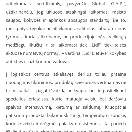
atitinkamais sertifikatais, pavyzdžiui,
„Global G.A.P.“,
užtikrinančiu, jog ūkiuose atsakingai laikomasi maisto
saugos, kokybės ir aplinkos apsaugos standartų. Be to,
mes patys reguliariai atliekame analitinius laboratorinius
tyrimus, kuriais tikriname, ar produkcijoje nėra veikliųjų
medžiagų likučių ir ar laikomasi tiek „Lidl“, tiek teisės
aktuose numatytų normų“, – vardina „Lidl Lietuva“ kokybės
atitikties ir užtikrinimo vadovas.
Į logistikos centrus atkeliavęs derlius toliau praeina
nuodugnius tikrinimus: produktų šviežumas vertinamas ne
tik vizualiai – pagal išvaizdą ar kvapą, bet ir pasitelkiant
specialius prietaisus, kurie matuoja vaisių bei daržovių
spalvos intensyvumą, kietumą ar saldumą. Kruopščiai
patikrinti produktai laikomi skirtingų temperatūrų zonose,
kuriose veikia ir drėgmės palaikymo sistemos – tai padeda
išlaikyti natūralų skonį ir maistinę vertę iki pat parduotuvių