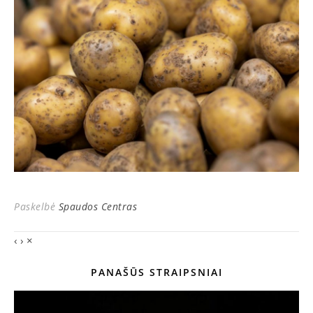
Paskelbė
Spaudos Centras
‹
›
×
PANAŠŪS STRAIPSNIAI