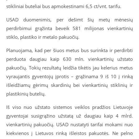
stikliniai buteliai bus apmokestinami 6,5 ct/vnt. tarifu.
USAD duomenimis, per dešimt šių metų mėnesių
perdirbimui grąžinta beveik 581 milijonas vienkartinių
stiklo, plastiko ir metalo pakuočių.
Planuojama, kad per šiuos metus bus surinkta ir perdirbti
perduota daugiau kaip 630 mln. vienkartinių užstato
pakuočių. Tokių rezultatų leidžia tikėtis jau kelerius metus
vyraujantis gyventojų įprotis – grąžinama 9 iš 10 į rinką
išleidžiamų gėrimų skardinių bei vienkartinių stiklinių ir
plastikinių butelių.
Iš viso nuo užstato sistemos veiklos pradžios Lietuvoje
gyventojai susigrąžino užstatą už daugiau kaip 4 mlrd.
vienkartinių pakuočių. USAD nustatyti tarifai mokami nuo
kiekvienos į Lietuvos rinką išleistos pakuotės. Ne pelno