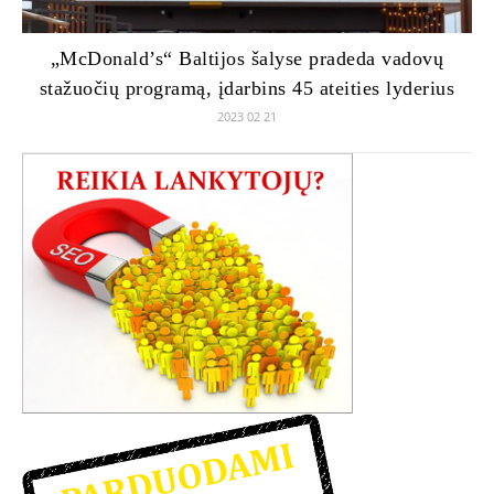
„McDonald’s“ Baltijos šalyse pradeda vadovų
stažuočių programą, įdarbins 45 ateities lyderius
2023 02 21