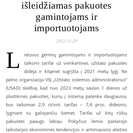
išleidžiamas pakuotes
gamintojams ir
importuotojams
2022 11 29
L
ietuvos gėrimų gamintojams ir importuotojams
taikomi tarifai už vienkartines užstato pakuotes
didėja ir kitąmet sugrįžta į 2021 metų lygį. Ne
pelno organizacija VšĮ „Užstato sistemos administratorius“
(USAD) skelbia, kad nuo 2023 metų sausio 1 dienos už
plastikines pakuotes, kurių į sistemą patenka daugiausia,
bus taikomas 2,9 ct/vnt. tarifas – 7,4 proc. didesnis,
lyginant su galiojančiu šiemet. Tarifai už kitų rūšių
pakuotes paaugs labiau. Pokyčius lemia pastarojo
laikotarpio ekonominės tendencijos ir artimiausios ateities