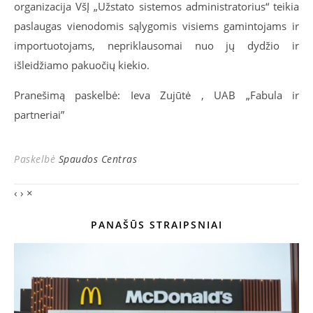
organizacija VšĮ „Užstato sistemos administratorius“ teikia
paslaugas vienodomis sąlygomis visiems gamintojams ir
importuotojams, nepriklausomai nuo jų dydžio ir
išleidžiamo pakuočių kiekio.
Pranešimą paskelbė: Ieva Zujūtė , UAB „Fabula ir
partneriai”
Paskelbė
Spaudos Centras
‹
›
×
PANAŠŪS STRAIPSNIAI