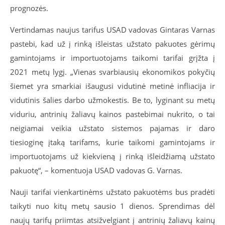
prognozės.
Vertindamas naujus tarifus USAD vadovas Gintaras Varnas
pastebi, kad už į rinką išleistas užstato pakuotes gėrimų
gamintojams ir importuotojams taikomi tarifai grįžta į
2021 metų lygį. „Vienas svarbiausių ekonomikos pokyčių
šiemet yra smarkiai išaugusi vidutinė metinė infliacija ir
vidutinis šalies darbo užmokestis. Be to, lyginant su metų
viduriu, antrinių žaliavų kainos pastebimai nukrito, o tai
neigiamai veikia užstato sistemos pajamas ir daro
tiesioginę
įtaką tarifams, kurie taikomi
gamintojams ir
importuotojams už kiekvieną į rinką išleidžiamą užstato
pakuotę“, – komentuoja USAD vadovas G. Varnas.
Nauji tarifai vienkartinėms užstato pakuotėms bus pradėti
taikyti nuo kitų metų sausio 1 dienos. Sprendimas dėl
naujų tarifų priimtas atsižvelgiant į antrinių žaliavų kainų