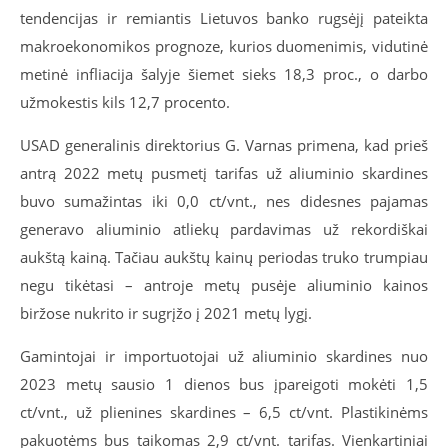
tendencijas ir remiantis Lietuvos banko rugsėjį pateikta
makroekonomikos prognoze, kurios duomenimis, vidutinė
metinė infliacija šalyje šiemet sieks 18,3 proc., o darbo
užmokestis kils 12,7 procento.
USAD generalinis direktorius G. Varnas primena, kad prieš
antrą 2022 metų pusmetį tarifas už aliuminio skardines
buvo sumažintas iki 0,0 ct/vnt., nes didesnes pajamas
generavo aliuminio atliekų pardavimas už rekordiškai
aukštą kainą. Tačiau aukštų kainų periodas truko trumpiau
negu tikėtasi – antroje metų pusėje aliuminio kainos
biržose nukrito ir sugrįžo į 2021 metų lygį.
Gamintojai ir importuotojai už aliuminio skardines nuo
2023 metų sausio 1 dienos bus įpareigoti mokėti 1,5
ct/vnt., už plienines skardines – 6,5 ct/vnt. Plastikinėms
pakuotėms bus taikomas 2,9 ct/vnt. tarifas. Vienkartiniai