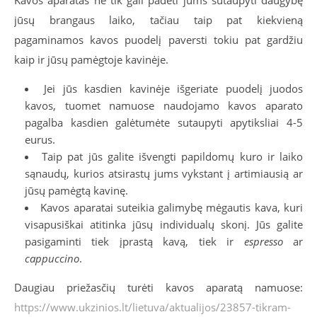
jūsų brangaus laiko, tačiau taip pat kiekvieną
pagaminamos kavos puodelį paversti tokiu pat gardžiu
kaip ir jūsų pamėgtoje kavinėje.
Jei jūs kasdien kavinėje išgeriate puodelį juodos
kavos, tuomet namuose naudojamo kavos aparato
pagalba kasdien galėtumėte sutaupyti apytiksliai 4-5
eurus.
Taip pat jūs galite išvengti papildomų kuro ir laiko
sąnaudų, kurios atsirastų jums vykstant į artimiausią ar
jūsų pamėgtą kavinę.
Kavos aparatai suteikia galimybę mėgautis kava, kuri
visapusiškai atitinka jūsų individualų skonį. Jūs galite
pasigaminti tiek įprastą kavą, tiek ir
espresso
ar
cappuccino
.
Daugiau priežasčių turėti kavos aparatą namuose:
https://www.ukzinios.lt/lietuva/aktualijos/23857-tikram-