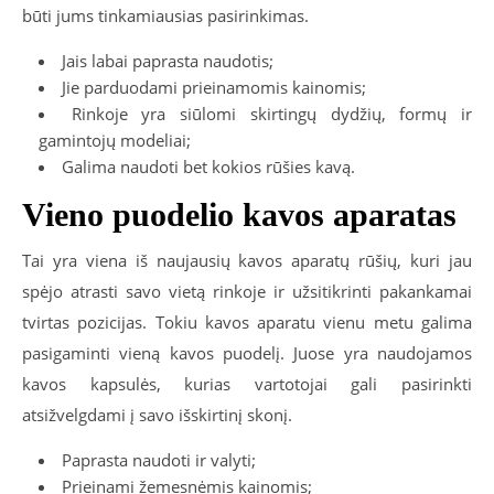
būti jums tinkamiausias pasirinkimas.
Jais labai paprasta naudotis;
Jie parduodami prieinamomis kainomis;
Rinkoje yra siūlomi skirtingų dydžių, formų ir
gamintojų modeliai;
Galima naudoti bet kokios rūšies kavą.
Vieno puodelio kavos aparatas
Tai yra viena iš naujausių kavos aparatų rūšių, kuri jau
spėjo atrasti savo vietą rinkoje ir užsitikrinti pakankamai
tvirtas pozicijas. Tokiu kavos aparatu vienu metu galima
pasigaminti vieną kavos puodelį. Juose yra naudojamos
kavos kapsulės, kurias vartotojai gali pasirinkti
atsižvelgdami į savo išskirtinį skonį.
Paprasta naudoti ir valyti;
Prieinami žemesnėmis kainomis;