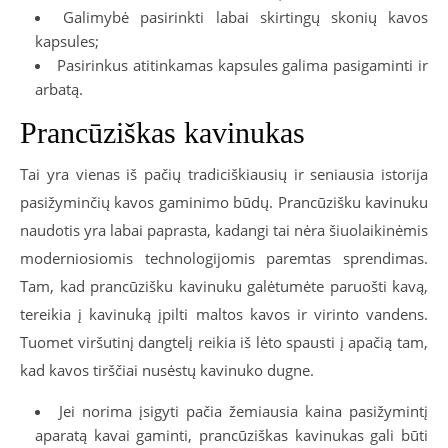
Galimybė pasirinkti labai skirtingų skonių kavos
kapsules;
Pasirinkus atitinkamas kapsules galima pasigaminti ir
arbatą.
Prancūziškas kavinukas
Tai yra vienas iš pačių tradiciškiausių ir seniausia istorija
pasižyminčių kavos gaminimo būdų. Prancūzišku kavinuku
naudotis yra labai paprasta, kadangi tai nėra šiuolaikinėmis
moderniosiomis technologijomis paremtas sprendimas.
Tam, kad prancūzišku kavinuku galėtumėte paruošti kavą,
tereikia į kavinuką įpilti maltos kavos ir virinto vandens.
Tuomet viršutinį dangtelį reikia iš lėto spausti į apačią tam,
kad kavos tirščiai nusėstų kavinuko dugne.
Jei norima įsigyti pačia žemiausia kaina pasižymintį
aparatą kavai gaminti, prancūziškas kavinukas gali būti