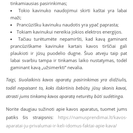
tinkamiausias pasirinkimas;
Tokio kavinuko naudojimui skirti kaštai yra labai
maži;
Prancūzišku kavinuku naudotis yra ypač paprasta;
Tokiam kavinukui nereikia jokios elektros energijos.
Tačiau turėtumėte nepamiršti, kad kavą gaminant
prancūziškame kavinuke kartais kavos tirščiai gali
plaukioti ir jūsų puodelio dugne. Šiuo atveju taip pat
labai svarbiu tampa ir tinkamas laiko nustatymas, todėl
gaminant kavą „užsimerkti“ nevalia.
Taigi, šiuolaikinis kavos aparatų pasirinkimas yra didžiulis,
todėl nepaisant to, koks išskirtinis bebūtų jūsų skonis kavai,
atrasti jums tinkamą kavos aparatą neturėtų būti sudėtinga.
Norite daugiau sužinoti apie kavos aparatus, tuomet jums
patiks šis straipsnis:
https://namusprendimai.lt/kavos-
aparatai-ju-privalumai-ir-keli-idomus-faktai-apie-kava/