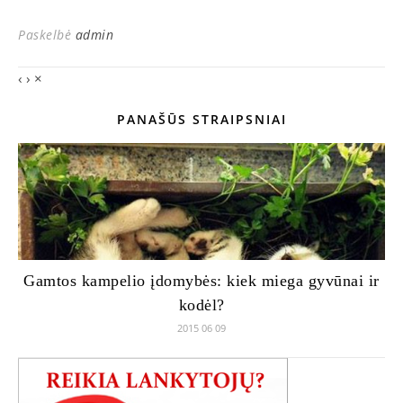
Paskelbė
admin
‹
›
×
PANAŠŪS STRAIPSNIAI
Gamtos kampelio įdomybės: kiek miega gyvūnai ir
kodėl?
2015 06 09