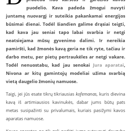
puodelio. Kava padeda žmogui nuvyti
juntamą nuovargį ir suteikia pakankamai energijos
būsimai dienai. Todėl šiandien galime drąsiai teigti,
kad kava jau seniai tapo labai svarbia ir netgi
neatsiejama mūsų gyvenimo dalimi. Ir nereikia
pamiršti, kad žmonės kavą geria ne tik ryte, tačiau ir
darbo metu, per pietų pertraukėles ar netgi vakare.
Todėl nenuostabu, kad jau senokai
Jura aparatai
,
Nivona ar kitų gamintojų modeliai užima svarbią
vietą daugelio žmonių namuose.
Taigi, jei jūs esate tikrų tikriausias
kofemanas
, kuris dievina
kavą iš artimiausios kavinukės, dabar jums būtų pats
metas susipažinti su privalumais, kuriais pasižymi kavos
aparatas namuose.
Kavos aparatas ne tik gali padėti jums sutaupyti daugybę