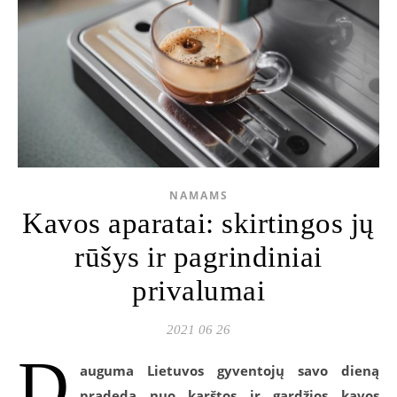
NAMAMS
Kavos aparatai: skirtingos jų
rūšys ir pagrindiniai
privalumai
2021 06 26
D
auguma Lietuvos gyventojų savo dieną
pradeda nuo karštos ir gardžios kavos