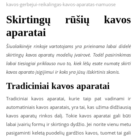
kavos-gerbejui-reikalingas-kavos-aparatas-namuose
Skirtingų rūšių kavos
aparatai
Šiuolaikinėje rinkoje vartotojams yra prieinama labai didelė
skirtingų kavos aparatų modelių įvairovė. Todėl pasirinkimas
labai tiesiogiai priklauso nuo to, kiek lėšų esate numatę skirti
kavos aparato įsigijimui ir koks yra jūsų išskirtinis skonis.
Tradiciniai kavos aparatai
Tradiciniai kavos aparatai, kurie taip pat vadinami ir
automatiniais kavos aparatais, yra tai, kas užima didžiausią
kavos aparatų rinkos dalį. Tokie kavos aparatai gali būti
labai įvairių formų ir skirtingo dydžio. Jei norite vienu metu
pasigaminti keletą puodelių gardžios kavos, tuomet tai gali