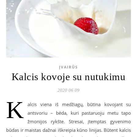
ĮVAIRŪS
Kalcis kovoje su nutukimu
2020 06 09
K
alcis viena iš medžiagų, būtina kovojant su
antsvoriu – bėda, kuri pastaruoju metu tapo
žmonijos rykšte. Stresai, įtemptas gyvenimo
būdas ir maistas dažnai iškreipia kūno linijas. Būtent kalcis