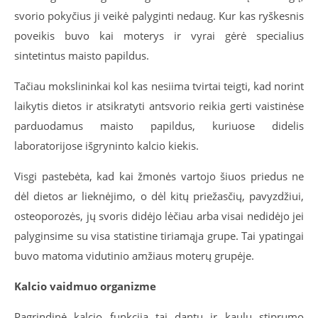
svorio pokyčius ji veikė palyginti nedaug. Kur kas ryškesnis
poveikis buvo kai moterys ir vyrai gėrė specialius
sintetintus maisto papildus.
Tačiau mokslininkai kol kas nesiima tvirtai teigti, kad norint
laikytis dietos ir atsikratyti antsvorio reikia gerti vaistinėse
parduodamus maisto papildus, kuriuose didelis
laboratorijose išgryninto kalcio kiekis.
Visgi pastebėta, kad kai žmonės vartojo šiuos priedus ne
dėl dietos ar lieknėjimo, o dėl kitų priežasčių, pavyzdžiui,
osteoporozės, jų svoris didėjo lėčiau arba visai nedidėjo jei
palyginsime su visa statistine tiriamąja grupe. Tai ypatingai
buvo matoma vidutinio amžiaus moterų grupėje.
Kalcio vaidmuo organizme
Pagrindinė kalcio funkcija tai dantų ir kaulų stiprumo