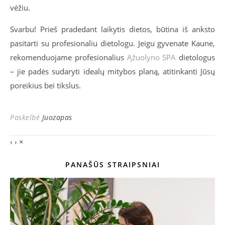
vėžiu.
Svarbu! Prieš pradedant laikytis dietos, būtina iš anksto
pasitarti su profesionaliu dietologu. Jeigu gyvenate Kaune,
rekomenduojame profesionalius
Ąžuolyno SPA
dietologus
– jie padės sudaryti idealų mitybos planą, atitinkanti Jūsų
poreikius bei tikslus.
Paskelbė
Juozapas
‹
›
×
PANAŠŪS STRAIPSNIAI