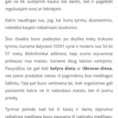
gali ne tik sustiprinti kaulus bei dantis, bet ir pagelbėti
reguliuojant svorį ar lieknėjant.
Kalcis naudingas tuo, jog, kai kurių tyrimų duomenimis,
neleidžia kauptis riebaliniam sluoksniui.
Šios išvados buvo padarytos po dvylika metų trukusio
tyrimo, kuriame dalyvavo 10591 vyrai ir moteris nuo 53 iki
57 metų. Mokslininkai aiškinosi, kaip svorio svyravimai
priklauso nuo maisto, kuriame daug kalcios vartojimo.
Pavyzdžiui, tai gali būti
kefyro dieta
ar
iškrovos diena
,
nes pieno produktai vienas iš pagrindinių šios medžiagos
šaltinių. Taip pat buvo vertinama tai, kiek organizmas gali
pasisavinti kalcio ne iš natūralaus maisto, bet iš įvairių
priedų.
Tyrimai parodė, kad kai ši kaulų ir dantų stiprumui
reikalinga medžiaga buvo gaunama iš natūralių medžiagų,