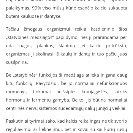
palaikymas. 99% viso mūsų kūne esančio kalcio sukaupta
būtent kauluose ir dantyse.
Tačiau žmogaus organizmui reikia kasdieninio šios
„statybinės medžiagos“ papildymo, nes ji prarandama per
odą, nagus, plaukus, šlapimą. Jei kalcio pritrūksta,
organizmas jį skolinasi iš kaulų ir dantų ir tuo pačiu juos
susilpnina.
Be „statybinės“ funkcijos ši medžiaga atlieka ir gana daug
kitų funkcijų. Pavyzdžiui, be jo normaliai nefunkcionuos
raumenys, tinkamai neišsiplės kraujagyslės, sutriks
hormonų ir fermentų gamyba. Be to, jis būtina normaliai
centrinės nervų sistemos sudedamųjų dalių jungčių veiklai.
Paskutiniai tyrimai sako, kad kalcis reikalingas ne tik svorio
reguliavimui ar lieknėjimui, bet ir kovai su kai kurių rūšių