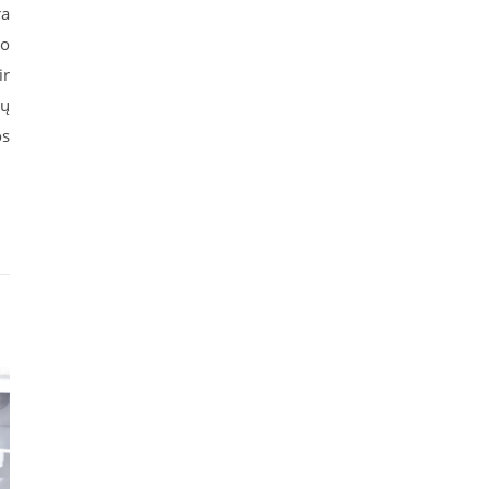
ra
io
ir
ių
os