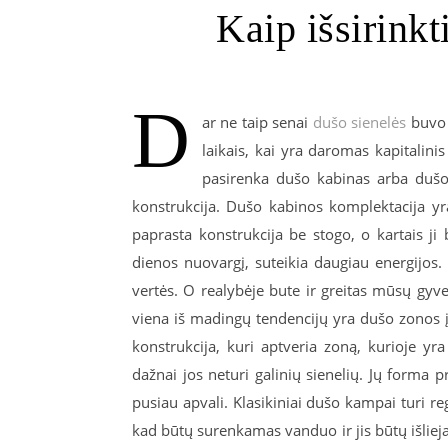
Kaip išsirinkt
D
ar ne taip senai
dušo sienelės
buvo 
laikais, kai yra daromas kapitali
pasirenka dušo kabinas arba dušo 
konstrukcija. Dušo kabinos komplektacija yra
paprasta konstrukcija be stogo, o kartais 
dienos nuovargį, suteikia daugiau energijos
vertės. O realybėje bute ir greitas mūsų gyv
viena iš madingų tendencijų yra dušo zonos
konstrukcija, kuri aptveria zoną, kurioje yr
dažnai jos neturi galinių sienelių. Jų forma 
pusiau apvali. Klasikiniai dušo kampai turi re
kad būtų surenkamas vanduo ir jis būtų išlie