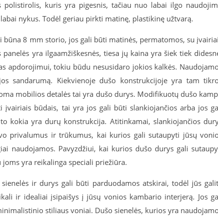
s polistirolis, kuris yra pigesnis, tačiau nuo labai ilgo naudoji
bai nykus. Todėl geriau pirkti matinę, plastikinę užtvarą.
ui būna 8 mm storio, jos gali būti matinės, permatomos, su įvairia
s panelės yra ilgaamžiškesnės, tiesa jų kaina yra šiek tiek didesn
varas apdorojimui, tokiu būdu nesusidaro jokios kalkės. Naudojam
ijos sandarumą. Kiekvienoje dušo konstrukcijoje yra tam tikr
žinoma mobilios detalės tai yra dušo durys. Modifikuotų dušo kam
įvairiais būdais, tai yra jos gali būti slankiojančios arba jos ga
 to kokia yra durų konstrukcija. Atitinkamai, slankiojančios dur
avo privalumus ir trūkumus, kai kurios gali sutaupyti jūsų voni
iai naudojamos. Pavyzdžiui, kai kurios dušo durys gali sutaupy
joms yra reikalinga speciali priežiūra.
sienelės ir durys gali būti parduodamos atskirai, todėl jūs gali
ali ir idealiai įsipaišys į jūsų vonios kambario interjerą. Jos ga
et minimalistinio stiliaus voniai. Dušo sienelės, kurios yra naudojam