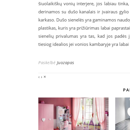
šiuolaikiškų vonių interjere, jos labiau tink
derinamos su dušo kanalais ir įvairaus gylio i
karkaso. Dušo sienelės yra gaminamos naudoja
plastikas, kuris yra prižiūrimas labai paprastai
sienelių privalumas yra tas, kad jos padės j
tiesiog idealios jei vonios kambaryje yra labai
Paskelbė
Juozapas
‹
›
×
PA