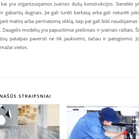
a, kai yra organizuojamos įvairios dušų konstrukcijos. Sienelės y
r gabaritų dugnais. Jie gali turėti karkasą arba gali neturėti jok
nt matinį arba permatomą stiklą, taip pat gali būti naudojamas 
. Daugelis modelių yra papuošimai piešiniais ir įvairiais raštais. Š
ūsų patalpas paversti ne tik jaukiomis, tačiau ir patogiomis. J
 mažai vietos.
NAŠŪS STRAIPSNIAI