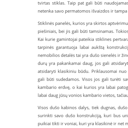
tvirtas stiklas. Taip pat gali būti naudojama
netenka savo permatomos išvaizdos ir tampa la
Stiklinės panelės, kurios yra skirtos aptvėrim
piešiniais, bei jis gali būti tamsinamas. Tokio
Kai kurie gamintojai pateikia stiklines pert
tarpinės garantuoja labai aukštą konstrukc
nemobilios detalės tai yra dušo sienelės ir 
durų yra pakankamai daug, jos gali atsidaryti 
atsidaryti klasikiniu būdu. Priklausomai nuo
gali būti sudedamos. Visos jos gali turėti s
kambario erdvę, o kai kurios yra labai patog
labai daug jūsų vonios kambario vietos, tačiau 
Visos dušo kabinos dalys, tiek dugnas, dušo 
surinkti savo dušo konstrukciją, kuri bus unik
puikiai tikti ir voniai, kuri yra klasikinė ir n