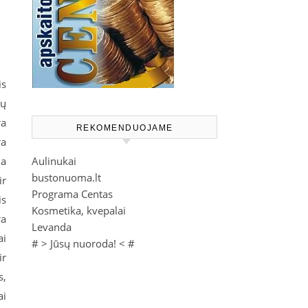
is
ių
ra
REKOMENDUOJAME
ra
na
Aulinukai
bustonuoma.lt
ir
Programa Centas
is
Kosmetika, kvepalai
ra
Levanda
ai
# >
Jūsų nuoroda!
< #
ir
s,
ai