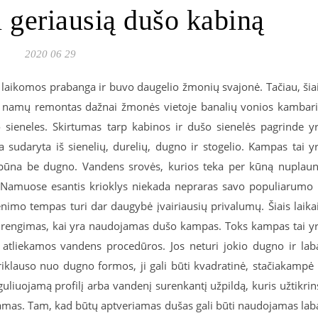
i geriausią dušo kabiną
2020 06 29
laikomos prabanga ir buvo daugelio žmonių svajonė. Tačiau, šia
nis namų remontas dažnai žmonės vietoje banalių vonios kambar
sieneles. Skirtumas tarp kabinos ir dušo sienelės pagrinde y
 sudaryta iš sienelių, durelių, dugno ir stogelio. Kampas tai y
ji būna be dugno. Vandens srovės, kurios teka per kūną nuplau
. Namuose esantis krioklys niekada nepraras savo populiarumo 
enimo tempas turi dar daugybė įvairiausių privalumų. Šiais laika
 įrengimas, kai yra naudojamas dušo kampas. Toks kampas tai y
a atliekamos vandens procedūros. Jos neturi jokio dugno ir lab
priklauso nuo dugno formos, ji gali būti kvadratinė, stačiakampė 
guliuojamą profilį arba vandenį surenkantį užpildą, kuris užtikrin
jamas. Tam, kad būtų aptveriamas dušas gali būti naudojamas lab