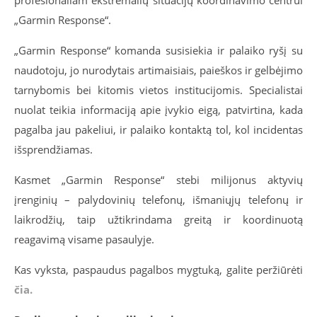
„Garmin Response“.
„Garmin Response“ komanda susisiekia ir
palaiko ryšį su
naudotoju, jo nurodytais artimaisiais, paieškos ir gelbėjimo
tarnybomis bei kitomis vietos institucijomis. Specialistai
nuolat teikia informaciją apie įvykio eigą, patvirtina, kada
pagalba jau pakeliui, ir palaiko kontaktą tol, kol incidentas
išsprendžiamas.
Kasmet „Garmin Response“ stebi milijonus aktyvių
įrenginių – palydovinių telefonų, išmaniųjų telefonų ir
laikrodžių, taip užtikrindama greitą ir koordinuotą
reagavimą visame pasaulyje.
Kas vyksta, paspaudus pagalbos mygtuką, galite peržiūrėti
čia.