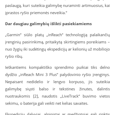
paslaugą, kuri suteikia galimybę nuraminti artimuosius, kai
įprastos ryšio priemonės neveikia.“
Dar daugiau galimybių išlikti pasiekiamiems
„Garmin“ siūlo platų „inReach“ technologiją palaikančių
įrenginių pasirinkimą, pritaikytą skirtingiems poreikiams –
nuo žygių iki sudėtingų ekspedicijų ar kelionių už mobiliojo
ryšio ribų.
Ieškantiems kompaktiško sprendimo puikiai tiks delno
dydžio „inReach Mini 3 Plus“ palydovin
io ryšio įrenginys
.
Nepaisant nedidelio ir lengvo korpuso, jis suteikia
galimybę siųsti balso ir tekstines žinutes, dalintis
nuotraukomis [2], naudotis „LiveTrack“ buvimo vietos
sekimu, o baterija gali veikti net kelias savaites.
Ekspedicijų dalyviai, alpinistai ar medžiotojai gali rinktis