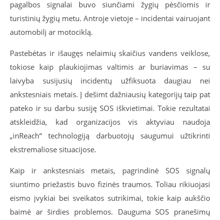
pagalbos signalai buvo siunčiami žygių pėsčiomis ir
turistinių žygių metu. Antroje vietoje – incidentai vairuojant
automobilį ar motociklą.
Pastebėtas ir išaugęs nelaimių skaičius
vandens veiklose,
tokiose kaip plaukiojimas valtimis ar buriavimas – su
laivyba susijusių incidentų užfiksuota daugiau nei
ankstesniais metais. Į dešimt dažniausių kategorijų taip pat
pateko ir su darbu susiję SOS iškvietimai. Tokie rezultatai
atskleidžia, kad organizacijos vis aktyviau naudoja
„inReach“ technologiją darbuotojų saugumui užtikrinti
ekstremaliose situacijose.
Kaip ir ankstesniais metais, pagrindinė SOS signalų
siuntimo priežastis buvo fizin
ės traumos. Toliau rikiuojasi
eismo įvykiai bei sveikatos sutrikimai, tokie kaip aukščio
baimė ar širdies problemos. Dauguma SOS pranešimų