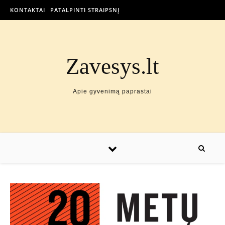
KONTAKTAI
PATALPINTI STRAIPSNĮ
Zavesys.lt
Apie gyvenimą paprastai