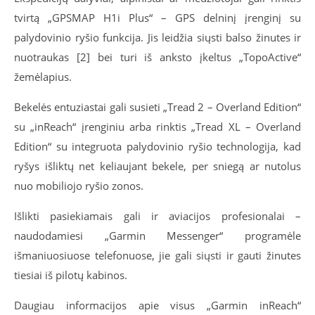
tvirtą „GPSMAP H1i Plus“ – GPS delninį įrenginį su
palydovinio ryšio funkcija. Jis leidžia siųsti balso žinutes ir
nuotraukas [2] bei turi iš anksto įkeltus „TopoActive“
žemėlapius.
Bekelės entuziastai gali susieti „Tread 2 – Overland Edition“
su „inReach“ įrenginiu arba rinktis „Tread XL – Overland
Edition“ su integruota palydovinio ryšio technologija, kad
ryšys išliktų net keliaujant bekele, per sniegą ar nutolus
nuo mobiliojo ryšio zonos.
Išlikti pasiekiamais gali ir aviacijos profesionalai –
naudodamiesi „Garmin Messenger“ programėle
išmaniuosiuose telefonuose, jie gali siųsti ir gauti žinutes
tiesiai iš pilotų kabinos.
Daugiau informacijos apie visus „Garmin inReach“