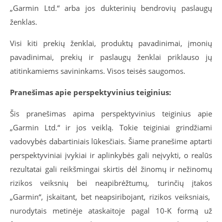
„Garmin Ltd.“ arba jos dukterinių bendrovių paslaugų
ženklas.
Visi kiti prekių ženklai, produktų pavadinimai, įmonių
pavadinimai, prekių ir paslaugų ženklai priklauso jų
atitinkamiems savininkams. Visos teisės saugomos.
Pranešimas apie perspektyvinius teiginius:
Šis pranešimas apima perspektyvinius teiginius apie
„Garmin Ltd.“ ir jos veiklą. Tokie teiginiai grindžiami
vadovybės dabartiniais lūkesčiais. Šiame pranešime aptarti
perspektyviniai įvykiai ir aplinkybės gali neįvykti, o realūs
rezultatai gali reikšmingai skirtis dėl žinomų ir nežinomų
rizikos veiksnių bei neapibrėžtumų, turinčių įtakos
„Garmin“, įskaitant, bet neapsiribojant, rizikos veiksniais,
nurodytais metinėje ataskaitoje pagal 10-K formą už