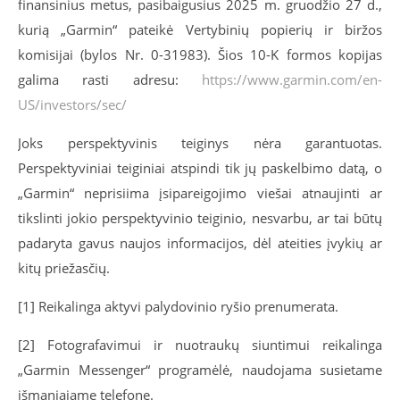
finansinius metus, pasibaigusius 2025 m. gruodžio 27 d.,
kurią „Garmin“ pateikė Vertybinių popierių ir biržos
komisijai (bylos Nr. 0-31983). Šios 10-K formos kopijas
galima rasti adresu:
https://www.garmin.com/en-
US/investors/sec/
Joks perspektyvinis teiginys nėra garantuotas.
Perspektyviniai teiginiai atspindi tik jų paskelbimo datą, o
„Garmin“ neprisiima įsipareigojimo viešai atnaujinti ar
tikslinti jokio perspektyvinio teiginio, nesvarbu, ar tai būtų
padaryta gavus naujos informacijos, dėl ateities įvykių ar
kitų priežasčių.
[1]
Reikalinga aktyvi palydovinio ryšio prenumerata.
[2]
Fotografavimui ir nuotraukų siuntimui reikalinga
„Garmin Messenger“ programėlė, naudojama susietame
išmaniajame telefone.