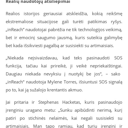
Realių naudotojų atsiliepimai
Realios istorijos geriausiai atskleidžia, kokią reikšmę
ekstremaliose situacijose gali turėti patikimas ryšys.
„inReach“ naudotojai pabrėžia ne tik technologijos veikimą,
bet ir emocinį saugumo jausmą, kur
is suteikia galimybę
bet kada išsikviesti pagalbą ar susisiekti su artimaisiais.
„Niekada neįsivaizdavau, kad teks pasinaudoti SOS
funkcija, tačiau kai prireikė, ji veikė nepriekaištingai.
Daugiau niekada nevyksiu į nuotykį be jos“, – sako
„inReach“ naudotoja Mylene Torres, išsiuntusi SOS signalą
po to, kai ją sužalojo krentantis akmuo.
Jai pritaria ir
Stephenas Hacketas, kuris pasinaudojo
įrenginiu uragano metu: „Sunku apibūdinti nerimą, kurį
patiri po stichinės nelaimės, kai negali susisiekti su
artimaisiais. Man tapo ramiau, kad turiu įrenginį ir