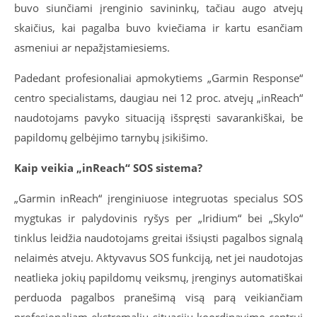
buvo siunčiami įrenginio savininkų, tačiau augo atvejų
skaičius, kai pagalba buvo kviečiama ir kartu esančiam
asmeniui ar nepažįstamiesiems.
Padedant profesionaliai apmokytiems „Garmin Response“
centro specialistams, daugiau nei 12 proc. atvejų „inReach“
naudotojams pavyko situaciją išspręsti savarankiškai, be
papildomų gelbėjimo tarnybų įsikišimo.
Kaip veikia „inReach“ SOS sistema?
„Garmin inReach“ įrenginiuose integruotas specialus SOS
mygtukas ir palydovinis ryšys per „Iridium“ bei „Skylo“
tinklus leidžia naudotojams greitai išsiųsti pagalbos signalą
nelaimės atveju. Aktyvavus SOS funkciją, net jei naudotojas
neatlieka jokių papildomų veiksmų, įrenginys automatiškai
perduoda pagalbos pranešimą visą
parą veikiančiam
profesionaliam ekstremalių situacijų koordinavimo centrui