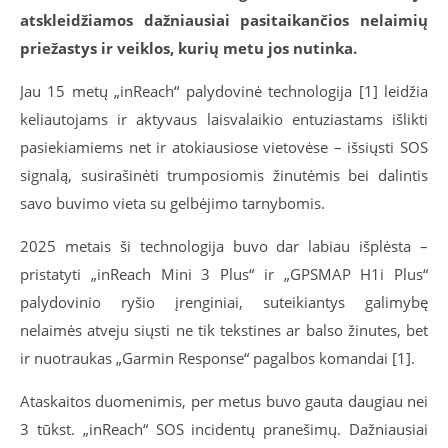
atskleidžiamos dažniausiai pasitaikančios nelaimių
priežastys ir veiklos, kurių metu jos nutinka.
Jau 15 metų „inReach“ palydovinė technologija [1] leidžia
keliautojams ir aktyvaus laisvalaikio entuziastams išlikti
pasiekiamiems net ir atokiausiose vietovėse – išsiųsti SOS
signalą, susirašinėti trumposiomis žinutėmis bei dalintis
savo buvimo vieta su gelbėjimo tarnybomis.
2025 metais ši technologija buvo dar labiau išplėsta –
pristatyti „inReach Mini 3 Plus“ ir „GPSMAP H1i Plus“
palydovini
o ryšio įrenginiai, suteikiantys galimybę
nelaimės atveju siųsti ne tik tekstines ar balso žinutes, bet
ir nuotraukas „Garmin Response“ pagalbos komandai [1].
Ataskaitos duomenimis, per metus buvo gauta daugiau nei
3 tūkst. „inReach“ SOS incidentų pranešimų. Dažniausiai