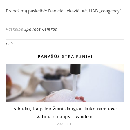
Pranešimą paskelbė: Danielė Lekavičiūtė, UAB „coagency”
Paskelbė
Spaudos Centras
‹
›
×
PANAŠŪS STRAIPSNIAI
5 būdai, kaip leidžiant daugiau laiko namuose
galima sutaupyti vandens
2020 11 11