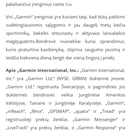
palaikančius įrenginius rasite
čia.
Visi „Garmin“ įrenginiai yra kuriami taip, kad būtų patikimi
sudėtingiausiomis sąlygomis ir jau daugelį metų keičia
sportininkų, bekelės entuziastų ir aktyvaus laisvalaikio
mėgėjųpatirtis.Bendrovė nuosekliai kuria sprendimus,
kurie praturtina kasdienybę, stiprina saugumo jausmą ir
leidžia kiekvieną dieną žengti dar vieną žingsnį į priekį.
Apie „Garmin International, Inc.:
„Garmin International,
Inc.“ yra „Garmin Ltd.“ (NYSE: GRMN) dukterinė įmonė.
„Garmin Ltd.“ registruota Šveicarijoje, o pagrindinės jos
dukterinės bendrovės veikia Jungtinėse Amerikos
Valstijose, Taivane ir Jungtinėje Karalystėje. „Garmin“,
„inReach“, „fēnix“, „GPSMAP“, „quatix“ ir „Tread“ yra
registruotieji prekių ženklai, „Garmin Messenger“ ir
„LiveTrack“ yra prekių ženklai, o „Garmin Response“ yra