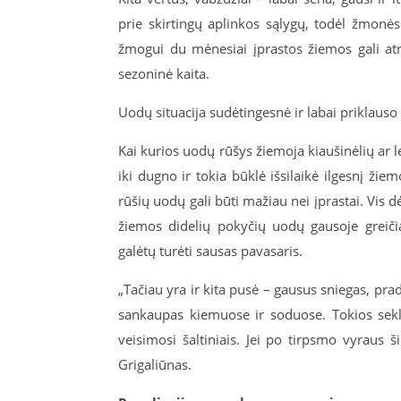
prie skirtingų aplinkos sąlygų, todėl žmonės
žmogui du mėnesiai įprastos žiemos gali atro
sezoninė kaita.
Uodų situacija sudėtingesnė ir labai priklauso
Kai kurios uodų rūšys žiemoja kiaušinėlių ar le
iki dugno ir tokia būklė išsilaikė ilgesnį žiem
rūšių uodų gali būti mažiau nei įprastai. Vis 
žiemos didelių pokyčių uodų gausoje greiči
galėtų turėti sausas pavasaris.
„Tačiau yra ir kita pusė – gausus sniegas, prad
sankaupas kiemuose ir soduose. Tokios sekl
veisimosi šaltiniais. Jei po tirpsmo vyraus šil
Grigaliūnas.