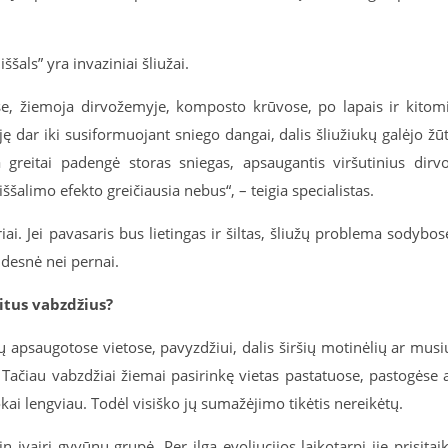
iššals” yra invaziniai šliužai.
jose, žiemoja dirvožemyje, komposto krūvose, po lapais ir kitom
ję dar iki susiformuojant sniego dangai, dalis šliužiukų galėjo žūt
 greitai padengė storas sniegas, apsaugantis viršutinius dirv
ššalimo efekto greičiausia nebus“, – teigia specialistas.
i. Jei pavasaris bus lietingas ir šiltas, šliužų problema sodybos
didesnė nei pernai.
kitus vabzdžius?
ų apsaugotose vietose, pavyzdžiui, dalis širšių motinėlių ar musi
. Tačiau vabzdžiai žiemai pasirinkę vietas pastatuose, pastogėse 
kai lengviau. Todėl visiško jų sumažėjimo tikėtis nereikėtų.
in įvairi gyvūnų grupė. Per ilgą evoliucijos laikotarpį jie prisitai