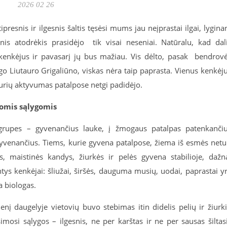
2026 02 26
ipresnis ir ilgesnis šaltis tęsėsi mums jau neįprastai ilgai, lygina
is atodrėkis prasidėjo tik visai neseniai. Natūralu, kad dal
ė“ kenkėjus ir pavasarį jų bus mažiau. Vis dėlto, pasak bendrov
ogo Liutauro Grigaliūno, viskas nėra taip paprasta. Vienus kenkėj
 kurių aktyvumas patalpose netgi padidėjo.
gomis sąlygomis
ų grupes – gyvenančius lauke, į žmogaus patalpas patenkanči
yvenančius. Tiems, kurie gyvena patalpose, žiema iš esmės netu
s, maistinės kandys, žiurkės ir pelės gyvena stabilioje, dažn
ys kenkėjai: šliužai, širšės, dauguma musių, uodai, paprastai y
a biologas.
enį daugelyje vietovių buvo stebimas itin didelis pelių ir žiurk
mosi sąlygos – ilgesnis, ne per karštas ir ne per sausas šiltas