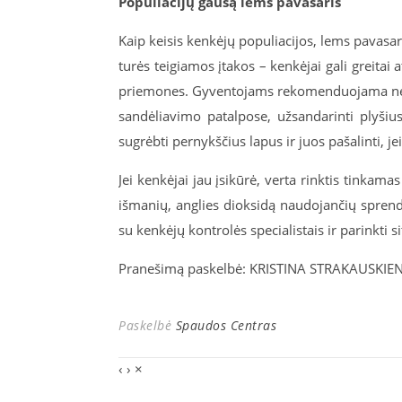
Populiacijų gausą lems pavasaris
Kaip keisis kenkėjų populiacijos, lems pavasario
turės teigiamos įtakos – kenkėjai gali greitai 
priemones. Gyventojams rekomenduojama nepali
sandėliavimo patalpose, užsandarinti plyšius 
sugrėbti pernykščius lapus ir juos pašalinti, j
Jei kenkėjai jau įsikūrė, verta rinktis tinka
išmanių, anglies dioksidą naudojančių spre
su kenkėjų kontrolės specialistais ir parinkti 
Pranešimą paskelbė: KRISTINA STRAKAUSKIEN
Paskelbė
Spaudos Centras
‹
›
×