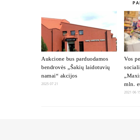
PA
Aukcione bus parduodamos
Vos pe
bendrovės „Šakių laidotuvių
social
namai“ akcijos
„Maxim
mln. e
2025 07 21
2021 06 1