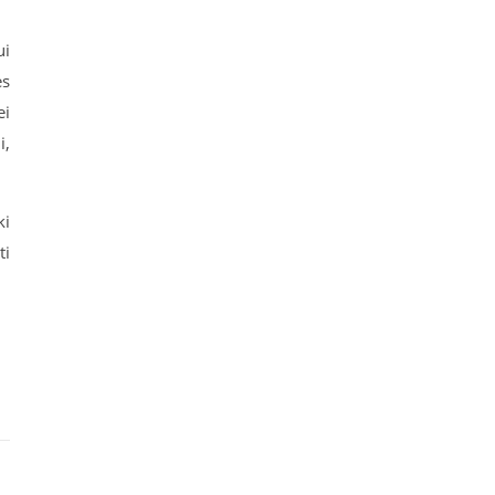
ui
es
ei
i,
ki
ti