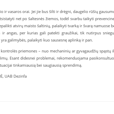
 ir vasaros orai. Jei jie bus šilti ir drėgni, daugelio rūšių gausum
atsistatyti net po šaltesnės žiemos, todėl svarbu taikyti prevencin
kti atvirų maisto šaltinių, palaikyti tvarką ir švarą namuose b
ir angas, per kurias gali patekti graužikai, tik nutirpus sniegu
ei yra galimybės, palaikyti kuo sausesnę aplinką ir pan.
mas kontrolės priemones – nuo mechaninių ar gyvagaudžių spąstų i
ndimų. Esant didesnei problemai, rekomenduojama pasikonsultuo
situacijai tinkamiausią bei saugiausią sprendimą.
Ė, UAB Dezinfa