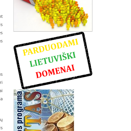
nt
is
ės
us
us
ri
ai
ra
ių
is