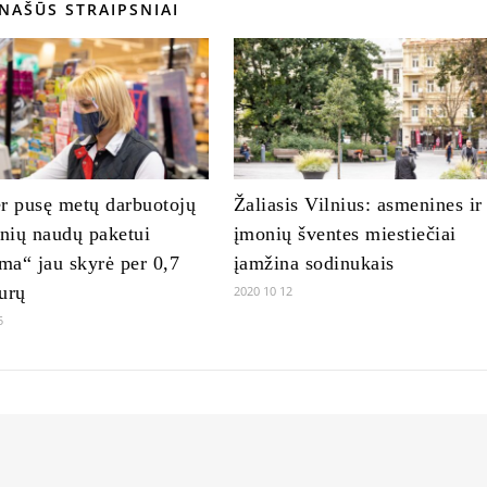
NAŠŪS STRAIPSNIAI
r pusę metų darbuotojų
Žaliasis Vilnius: asmenines ir
inių naudų paketui
įmonių šventes miestiečiai
a“ jau skyrė per 0,7
įamžina sodinukais
urų
2020 10 12
5