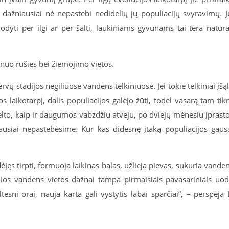
 dažniausiai nė nepastebi nedidelių jų populiacijų svyravimų. J
dyti per ilgi ar per šalti, laukiniams gyvūnams tai tėra natūra
 nuo rūšies bei žiemojimo vietos.
rvų stadijos negiliuose vandens telkiniuose. Jei tokie telkiniai įšą
os laikotarpį, dalis populiacijos galėjo žūti, todėl vasarą tam tik
dėlto, kaip ir daugumos vabzdžių atveju, po dviejų mėnesių įprast
ausiai nepastebėsime. Kur kas didesnę įtaką populiacijos gaus
ėjęs tirpti, formuoja laikinas balas, užlieja pievas, sukuria vande
ios vandens vietos dažnai tampa pirmaisiais pavasariniais uo
tesni orai, nauja karta gali vystytis labai sparčiai“, – perspėja 