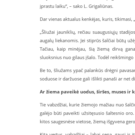
įprastu laiku“, – sako L. Grigaliūnas.
Dar vienas aktualus kenkėjas, kuris, tikimasi, „
„Šliužai jauniklių, rečiau suaugusiųjų stadi
augalų liekanomis. Jei stiprūs šalčiai būtų užė
Tačiau, kaip minėjau, šią žiemą dirvą gana
sluoksnius nuo gilaus įšalo. Todėl reikšmingo i
Be to, šliužams ypač palankūs drėgni pavasaria
soduose ir daržuose gali išlikti panaši ar net 
Ar žiema paveikė uodus, širšes, muses ir 
Tie vabzdžiai, kurie žiemojo mažiau nuo šalči
galėjo būti paveikti užsitęsusio šaltesnio oro
kitos saugesnėse vietose, žiemą išgyvena gero
Kita vertus, vabzdžiai – labai sena, gausi ir it