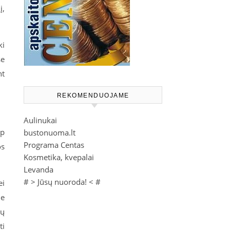
į,
ki
se
nt
REKOMENDUOJAME
Aulinukai
ip
bustonuoma.lt
Programa Centas
os
Kosmetika, kvepalai
Levanda
# >
Jūsų nuoroda!
< #
ei
je
ių
ti