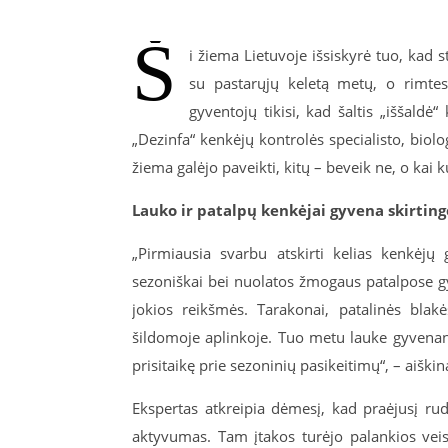
Š
i žiema Lietuvoje išsiskyrė tuo, kad st
su pastarųjų keletą metų, o rimtesn
gyventojų tikisi, kad šaltis „iššald
„Dezinfa“ kenkėjų kontrolės specialisto, biol
žiema galėjo paveikti, kitų – beveik ne, o kai
Lauko ir patalpų kenkėjai gyvena skirtin
„Pirmiausia svarbu atskirti kelias kenkėj
sezoniškai bei nuolatos žmogaus patalpose g
jokios reikšmės. Tarakonai, patalinės blakė
šildomoje aplinkoje. Tuo metu lauke gyvenant
prisitaikę prie sezoninių pasikeitimų“, – aiškin
Ekspertas atkreipia dėmesį, kad praėjusį rud
aktyvumas. Tam įtakos turėjo palankios veisi