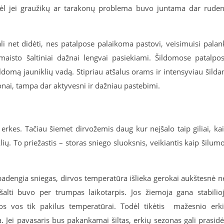
ėl jei graužikų ar tarakonų problema buvo juntama dar ruden
i net didėti, nes patalpose palaikoma pastovi, veisimuisi palan
maisto šaltiniai dažnai lengvai pasiekiami. Šildomose patalpo
ldomą jauniklių vadą. Stipriau atšalus orams ir intensyviau šilda
konai, tampa dar aktyvesni ir dažniau pastebimi.
erkes. Tačiau šiemet dirvožemis daug kur neįšalo taip giliai, ka
ių. To priežastis – storas sniego sluoksnis, veikiantis kaip šilum
padengia sniegas, dirvos temperatūra išlieka gerokai aukštesnė n
šalti buvo per trumpas laikotarpis. Jos žiemoja gana stabilio
vios vos tik pakilus temperatūrai. Todėl tikėtis mažesnio erk
 Jei pavasaris bus pakankamai šiltas, erkių sezonas gali prasidė