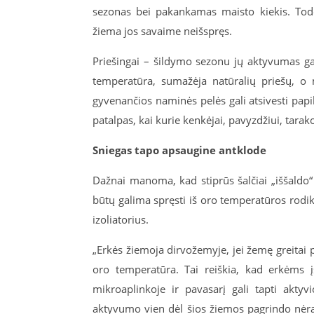
sezonas bei pakankamas maisto kiekis. Tod
žiema jos savaime neišspręs.
Priešingai – šildymo sezonu jų aktyvumas gal
temperatūra, sumažėja natūralių priešų, o 
gyvenančios naminės pelės gali atsivesti papi
patalpas, kai kurie kenkėjai, pavyzdžiui, tara
Sniegas tapo apsaugine antklode
Dažnai manoma, kad stiprūs šalčiai „iššaldo“ 
būtų galima spręsti iš oro temperatūros rodikl
izoliatorius.
„Erkės žiemoja dirvožemyje, jei žemę greitai 
oro temperatūra. Tai reiškia, kad erkėms į
mikroaplinkoje ir pavasarį gali tapti akty
aktyvumo vien dėl šios žiemos pagrindo nėra.